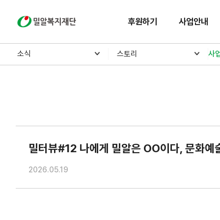
밀알복지재단
후원하기
사업안내
소식
스토리
사
밀터뷰#12 나에게 밀알은 OO이다, 문화예
2026.05.19