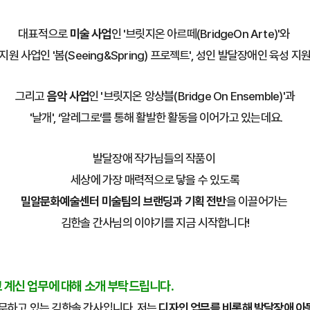
대표적으로
미술 사업
인 '브릿지온 아르떼(BridgeOn Arte)'와
원 사업인 '봄(Seeing&Spring) 프로젝트',
성인 발달장애인 육성 지원 
그리고
음악 사업
인 '브릿지온 앙상블(Bridge On Ensemble)'과
'날개', ‘알레그로’를 통해 활발한 활동을 이어가고 있는데요.
발달장애 작가님들의 작품이
세상에 가장 매력적으로 닿을 수 있도록
밀알문화예술센터 미술팀의 브랜딩과 기획 전반
을 이끌어가는
김한솔 간사님의 이야기를 지금 시작합니다!
고 계신 업무에 대해 소개 부탁드립니다.
무하고 있는 김한솔 간사입니다. 저는
디자인 업무를 비롯해 발달장애 아