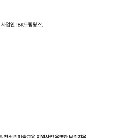
사업인 ‘IBK드림윙즈’,
동·청소년 미술교육 지원사업 운영과 브릿지온