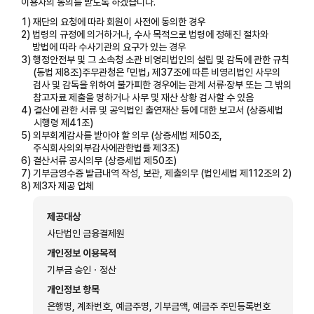
이용자의 동의를 받도록 하겠습니다.
1)
재단의 요청에 따라 회원이 사전에 동의한 경우
2)
법령의 규정에 의거하거나, 수사 목적으로 법령에 정해진 절차와
방법에 따라 수사기관의 요구가 있는 경우
3)
행정안전부 및 그 소속청 소관 비영리법인의 설립 및 감독에 관한 규칙
(동법 제8조)주무관청은 「민법」 제37조에 따른 비영리법인 사무의
검사 및 감독을 위하여 불가피한 경우에는 관계 서류·장부 또는 그 밖의
참고자료 제출을 명하거나 사무 및 재산 상황 검사할 수 있음
4)
결산에 관한 서류 및 공익법인 출연재산 등에 대한 보고서 (상증세법
시행령 제41조)
5)
외부회계감사를 받아야 할 의무 (상증세법 제50조,
주식회사의외부감사에관한법률 제3조)
6)
결산서류 공시의무 (상증세법 제50조)
7)
기부금영수증 발급내역 작성, 보관, 제출의무 (법인세법 제112조의 2)
8)
제3자 제공 업체
제공대상
사단법인 금융결제원
개인정보 이용목적
기부금 승인ㆍ정산
개인정보 항목
은행명, 계좌번호, 예금주명, 기부금액, 예금주 주민등록번호