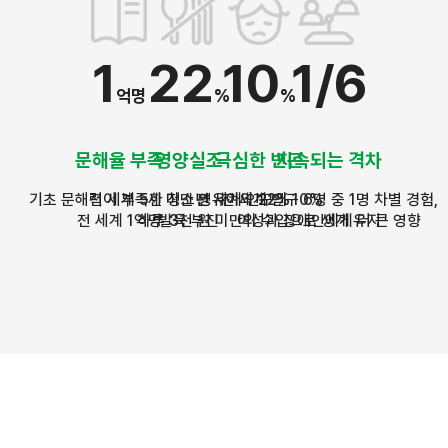
1
22
10
1/6
억명
%
%
문해율 부족
영양실조
극심한 빈곤
지속되는 격차
기초 문해력이 부족한 청소년
전 세계 5세 미만 영유아의 22%
전 세계 인구의 10%
전 세계 인구 6명 중 1명 차별 경험,
전 세계 1억명
하루 3천 원 미만의 수입으로 생계 유지
발육 부진
여성과 장애인에게 더 큰 영향