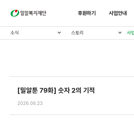
밀알복지재단
후원하기
사업안내
소식
스토리
사
[밀알툰 79화] 숫자 2의 기적
2026.06.23