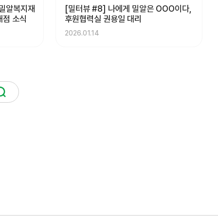
 밀알복지재
[밀터뷰 #8] 나에게 밀알은 OOO이다,
개점 소식
후원협력실 권용일 대리
2026.01.14