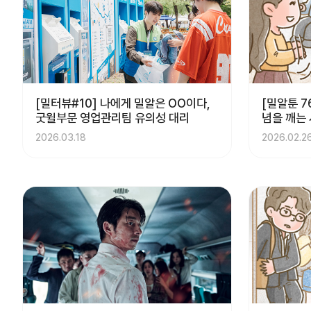
[밀터뷰#10] 나에게 밀알은 OO이다,
[밀알툰 7
굿윌부문 영업관리팀 유의성 대리
념을 깨는
2026.03.18
2026.02.2