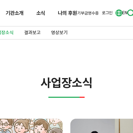
기관소개
소식
나의 후원
로그인
EN
기부금영수증
업장소식
결과보고
영상보기
사업장소식