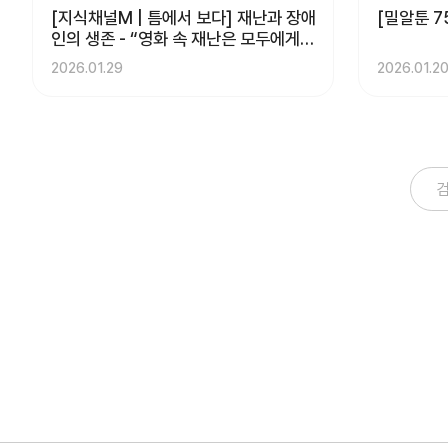
[지식채널M | 틈에서 보다] 재난과 장애
[밀알툰 7
인의 생존 - “영화 속 재난은 모두에게
공평할까?
2026.01.29
2026.01.2