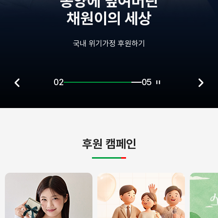
종양에 덮여버린
채원이의 세상
국내 위기가정 후원하기
02
05
후원 캠페인