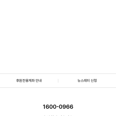
2026.08.03
일반
[모집] 2026 KB손해보험 Green 리모델링 지원사업 ‘KB희망의 집짓기’
신청기관 (~8/3)
2026.07.01
더보기
후원전용계좌 안내
뉴스레터 신청
1600-0966