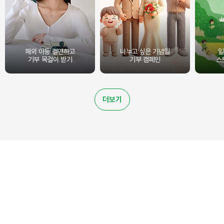
해외 아동 결연하고
나누고 싶은 기념일
일
기부 목걸이 받기
기부 캠페인
스
더보기