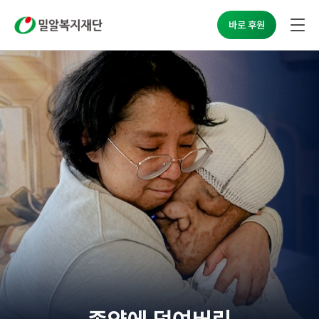
밀알복지재단
바로 후원