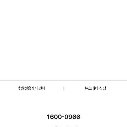
2026.07.01
일반
[안내] 7월 5일 오후 1시 30분, KBS 바다건너사랑 ‘배우 한지혜(우간다)
편’ 방송
2026.06.29
더보기
후원전용계좌 안내
뉴스레터 신청
1600-0966