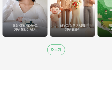
해외 아동 결연하고
나누고 싶은 기념일
일
기부 목걸이 받기
기부 캠페인
스
더보기