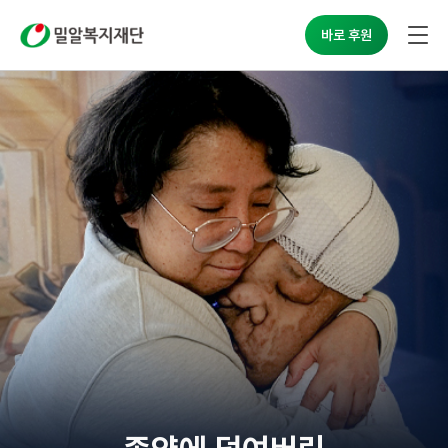
밀알복지재단
바로 후원