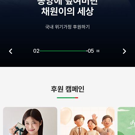
중환자실에
혼자 남겨진 정원이
국내 장애아동 후원하기
02
05
후원 캠페인