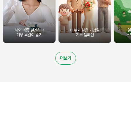
해외 아동 결연하고
나누고 싶은 기념일
일
기부 목걸이 받기
기부 캠페인
스
더보기