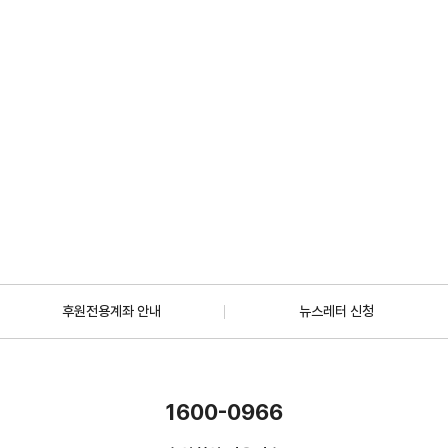
2026.07.01
일반
[안내] 7월 5일 오후 1시 30분, KBS 바다건너사랑 ‘배우 한지혜(우간다)
편’ 방송
2026.06.29
더보기
후원전용계좌 안내
뉴스레터 신청
1600-0966