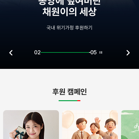
덮여버린
중환
의 세상
혼자 남겨
정 후원하기
국내 장애아
02
05
후원 캠페인