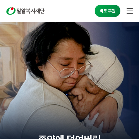
밀알복지재단
바로 후원