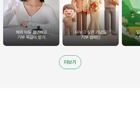
해외 아동 결연하고
나누고 싶은 기념일
일
기부 목걸이 받기
기부 캠페인
스
더보기