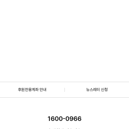
2026.07.01
일반
[안내] 7월 5일 오후 1시 30분, KBS 바다건너사랑 ‘배우 한지혜(우간다)
편’ 방송
2026.06.29
더보기
후원전용계좌 안내
뉴스레터 신청
1600-0966