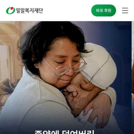
밀알복지재단
바로 후원