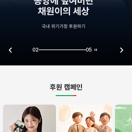
중환자실에
혼자 남겨진 정원이
국내 장애아동 후원하기
02
05
후원 캠페인