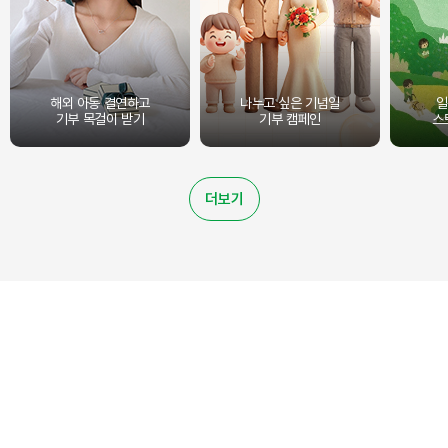
해외 아동 결연하고
나누고 싶은 기념일
일
기부 목걸이 받기
기부 캠페인
스
더보기