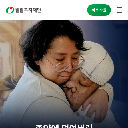
밀알복지재단
바로 후원