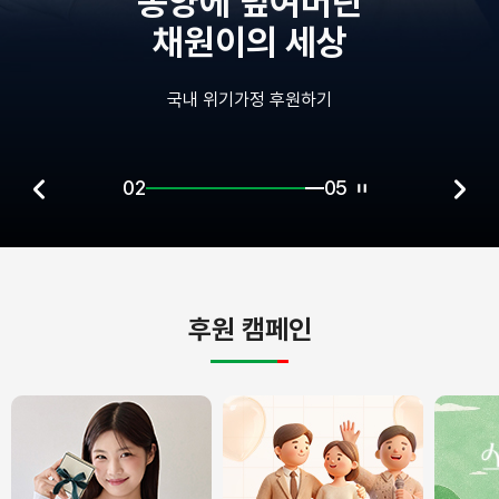
종양에 덮여버린
채원이의 세상
국내 위기가정 후원하기
02
05
후원 캠페인