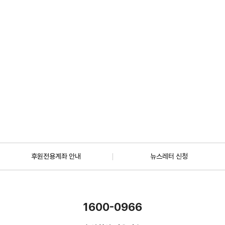
2026.07.01
일반
[안내] 7월 5일 오후 1시 30분, KBS 바다건너사랑 ‘배우 한지혜(우간다)
편’ 방송
2026.06.29
더보기
후원전용계좌 안내
뉴스레터 신청
1600-0966