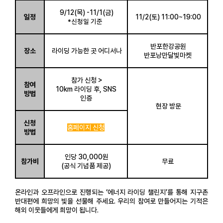
9/12(목) -11/1(금)
일정
11/2(토) 11:00~19:00
*
신청일 기준
반포한강공원
장소
라이딩 가능한 곳 어디서나
반포낭만달빛마켓
참가 신청 >
참여
10km 라이딩 후, SNS
방법
인증
현장 방문
신청
홈페이지 신청
방법
인당 30,000원
참가비
무료
(공식 기념품 제공)
온라인과 오프라인으로 진행되는
‘
에너지 라이딩 챌린지
’
를 통해 지구촌
반대편에 희망의 빛을 선물해 주세요
.
우리의 참여로 만들어지는 기적은
해외 이웃들에게 희망이 됩니다
.