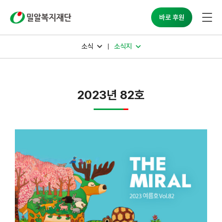
밀알복지재단
바로 후원
소식
소식지
2023년 82호