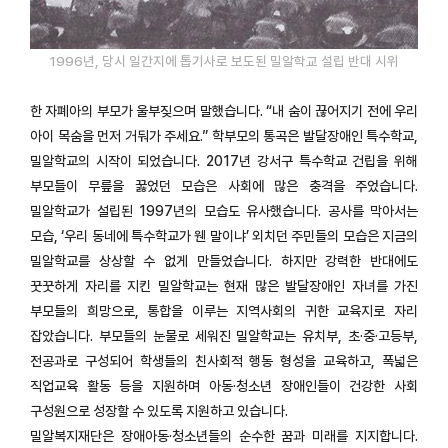
1996년, 당시 일간지에 톱기사로 보도된 밀알학교 설립 반대 시위
한 자폐아의 부모가 울부짖으며 말했습니다. “내 숨이 끊어지기 전에 우리
아이 목숨을 먼저 거둬가 주세요.” 학부모의 통곡은 발달장애인 특수학교,
밀알학교의 시작이 되었습니다. 2017년 강서구 특수학교 건립을 위해
부모들이 무릎을 꿇었던 모습은 사회에 많은 충격을 주었습니다.
밀알학교가 설립된 1997년의 모습도 유사했습니다. 공사를 막아서는
모습, ‘우리 동네에 특수학교가 웬 말이냐’ 외치던 주민들의 모습은 지금의
밀알학교를 상상할 수 없게 만들었습니다. 하지만 강력한 반대에도
꿋꿋하게 자리를 지킨 밀알학교는 현재 많은 발달장애인 자녀를 가진
부모들의 희망으로, 통합을 이루는 지역사회의 귀한 교육지로 자리
잡았습니다. 부모들의 눈물로 세워진 밀알학교는 유치부, 초·중·고등부,
전공과로 구성되어 학생들의 친사회적 행동 형성을 교육하고, 폭넓은
직업교육 활동 등을 지원하며 아동·청소년 장애인들이 건강한 사회
구성원으로 성장할 수 있도록 지원하고 있습니다.
밀알복지재단은 장애아동·청소년들의 순수한 꿈과 미래를 지지합니다.