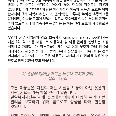
비해 빈곤 수준이 심각하여 아동이 노동 현장에 뛰어드는 경우가
많습니다. 이에 밀알복지재단은 인식개선과 아동의 교육권 보호를 위해
탄자니아 3개 지역에서(신기다, 엔키카렛, 아루샤) 뉴비전 초등학교를
운영하며, 아동을 학교에 보낼 수 있도록 호소하고 아동이 노동의 현장에
가지 않도록 교내에 기숙사를 운영하는 등 아동 권리 보호에 적극 힘쓰고
있습니다.
우간다 굴루 사업장의 킴스 초등학교(Kim’s primary school)에서는
매년 1회 학부모를 대상으로 아동학대 및 아동 권리를 설명하는 초청
세미나를 개최합니다. 학부모들은 세미나를 통해 부모가 자녀 양육을
지지해주고, 관심을 줄 때 아이들의 교육과 성장 효과가 더욱 크다는 것을
인지하게 되었으며 부모님들은 아동들이 자신이 가진 권리를 향유할 수
있도록 함께 응원해 주고 있습니다.
이 세상에 태어난 아기는 누구나 가치가 있다.
- 찰스 디킨스 -
모든 아동들은 자신의 어린 시절을 노동이 아닌 웃음과
사랑, 꿈으로 가득 채울 권리가 있습니다.
밀알복지재단은 세계 곳곳에서 아동이 마땅히 누려야 할
권리를 보호하기 위해 앞으로도 성심을 다해 헌신할
것입니다.
세계 아동노동 반대의 날을 맞아 아이들의 목소리를