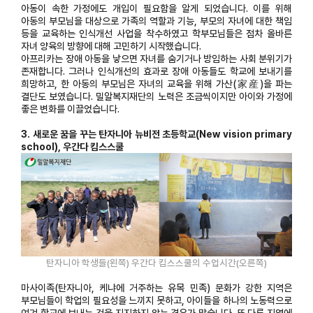
아동이 속한 가정에도 개입이 필요함을 알게 되었습니다. 이를 위해
아동의 부모님을 대상으로 가족의 역할과 기능, 부모의 자녀에 대한 책임
등을 교육하는 인식개선 사업을 착수하였고 학부모님들은 점차 올바른
자녀 양육의 방향에 대해 고민하기 시작했습니다.
아프리카는 장애 아동을 낳으면 자녀를 숨기거나 방임하는 사회 분위기가
존재합니다. 그러나 인식개선의 효과로 장애 아동들도 학교에 보내기를
희망하고, 한 아동의 부모님은 자녀의 교육을 위해 가산(家産)을 파는
결단도 보였습니다. 밀알복지재단의 노력은 조금씩이지만 아이와 가정에
좋은 변화를 이끌었습니다.
3. 새로운 꿈을 꾸는 탄자니아 뉴비전 초등학교(New vision primary
school), 우간다 킴스스쿨
탄자니아 학생들(왼쪽) 우간다 킴스스쿨의 수업시간(오른쪽)
마사이족(탄자니아, 케냐에 거주하는 유목 민족) 문화가 강한 지역은
부모님들이 학업의 필요성을 느끼지 못하고, 아이들을 하나의 노동력으로
여겨 학교에 보내는 것을 지지하지 않는 경우가 많습니다. 또 다른 지역에