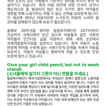
세계 곳곳의 많은 아동들이 기본적인 권리를 누리지 못한 채
살아가고 있습니다. 특히 아동 권리에 대한 인식이 낮거나
제도적으로 잘 형성되지 않은 빈곤 국가의 경우 아이들은
생존을 위해 노동이라는 피할 수 없는 선택을 강요받게 됩니다.
이 세상에 태어난 아동이라면 누구든지 마땅히 누려야 할
권리를 침해받지 않도록 보호가 필요합니다.
올해로 30주년을 맞이한 밀알복지재단은 2011년부터
지금까지 국제사회의 빈
곤 감소와
아동들과 같은 사회적
약자들의 인간다운 삶을 지원하기 위해 세계 곳곳에서
국제개발협력사업을 실천하고 있습니다. 특히 아동이 노동
현장에 뛰어들 수밖에 없는 사회구조적 문제들 속에서 아동을
보호하고, 아동이 자유롭고 행복하게 자랄 수 있도록 인권
보장에 힘쓰고 있습니다.
Give your girl child pencil, but not to wash
utensil.
(소녀들에게 설거지 그릇이 아닌 연필을 주세요.)
밀알복지재단의 해외사업장에서는 부모님이 장애나 질병으로 노동력을
상실하여 아동이 가장이 되는 경우를 적잖이 발견하곤 합니다. 가장이 된
아이들은 생계를 책임지기 위해 일거리를 찾지만, 마땅한 일자리를 구하지
못해 이웃 주민의 집안일을 돕는 소일거리를 하거나, 구걸을 통해 일용할
양식을 구합니다. 이 과정에서 대부분의 아동은 학업을 포기하게 되며,
이는 빈곤의 악순환으로 이어집니다. 가정 내에 장애인이 있는 경우 이로
인한 빈곤의 가중은 더욱 심해집니다.