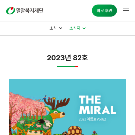
밀알복지재단
바로 후원
소식
소식지
2023년 82호