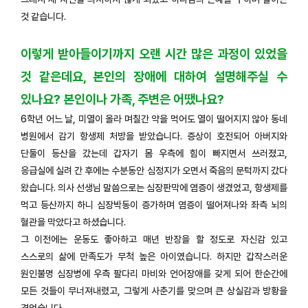
것 같습니다.
이렇게 받아들이기까지 오랜 시간 많은 과정이 있었을
것 같은데요, 본인의 장애에 대하여 설명해주실 수
있나요? 본인이나 가족, 주변은 어땠나요?
6학년 어느 날, 미열이 올라 며칠간 약을 먹어도 열이 떨어지지 않아 동네
병원에서 감기 항생제 처방을 받았습니다. 증상이 호전되어 아버지와
단둘이 등산을 갔는데 갑자기 몸 우측에 힘이 빠지면서 쓰러졌고,
응급실에 실려 간 후에는 수분동안 심정지가 오면서 죽음의 문턱까지 갔다
왔습니다. 의사 선생님 말씀으로는 심장판막에 염증이 생겼었고, 항생제를
먹고 등산까지 하니 심장박동이 증가하며 염증이 떨어져나와 좌측 뇌의
혈관을 막았다고 하셨습니다.
그 이전에는 운동도 좋아하고 매년 반장을 할 정도로 자신감 있고
스스로의 삶에 만족도가 무척 높은 아이였습니다. 하지만 갑작스러운
원인불명 심장병에 우측 팔다리 마비와 언어장애를 갖게 되어 한순간에
모든 것들이 무너져내렸고, 그렇게 사춘기를 맞으며 큰 상실감과 방황을
겪었습니다.