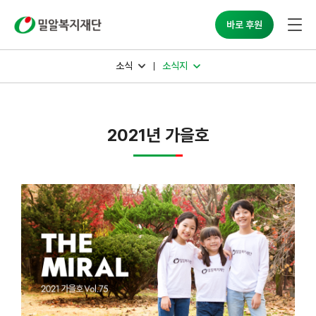
밀알복지재단
바로 후원
소식
소식지
2021년 가을호