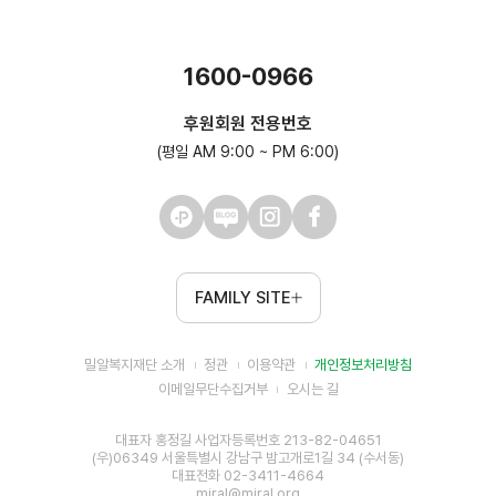
1600-0966
후원회원 전용번호
(평일 AM 9:00 ~ PM 6:00)
FAMILY SITE
밀알복지재단 소개
정관
이용약관
개인정보처리방침
이메일무단수집거부
오시는 길
대표자 홍정길 사업자등록번호 213-82-04651
(우)06349 서울특별시 강남구 밤고개로1길 34 (수서동)
대표전화 02-3411-4664
miral@miral.org