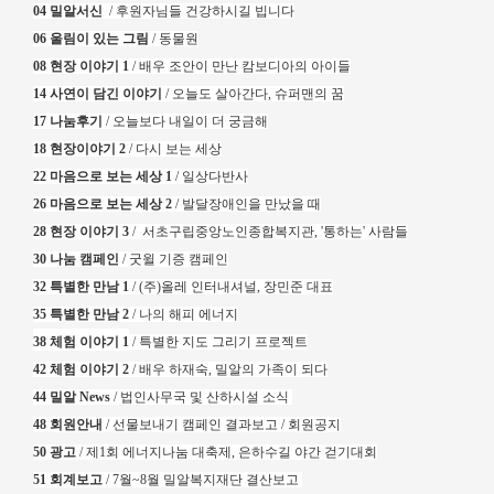
04 밀알서신
/ 후원자님들 건강하시길 빕니다
06
울림이 있는 그림
/ 동물원
08
현장 이야기
1
/ 배우 조안이 만난 캄보디아의 아이들
14 사연이 담긴 이야기
/ 오늘도 살아간다, 슈퍼맨의 꿈
17 나눔후기
/ 오늘보다 내일이 더 궁금해
18 현장이야기 2
/ 다시 보는 세상
22 마음으로 보는 세상 1
/ 일상다반사
26
마음으로 보는 세상 2
/ 발달장애인을 만났을 때
28 현장 이야기 3
/
서초구립중앙노인종합복지관, '통하는' 사람들
30 나눔 캠페인
/ 굿윌 기증 캠페인
32
특별한 만남 1
/ (주)올레 인터내셔널, 장민준 대표
35 특별한 만남 2
/ 나의 해피 에너지
38
체험 이야기 1
/ 특별한 지도 그리기 프로젝트
42 체험 이야기 2
/ 배우 하재숙, 밀알의 가족이 되다
44
밀알
News
/
법인사무국 및
산하시설 소식
48
회원안내
/ 선물보내기 캠페인 결과보고 / 회원공지
50
광고
/ 제1회 에너지나눔 대축제, 은하수길 야간 걷기대회
51
회계보고
/ 7월
~8
월 밀알복지재단 결산보고