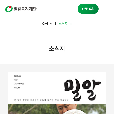
밀알복지재단
바로 후원
소식
소식지
소식지