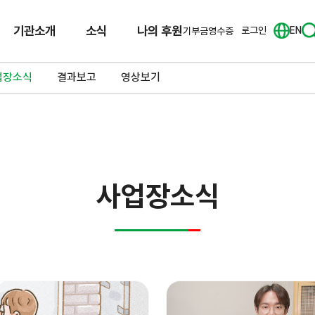
기관소개
소식
나의 후원
로그인
EN
기부금영수증
업장소식
결과보고
영상보기
사업장소식