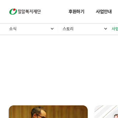
밀알복지재단
후원하기
사업안내
소식
스토리
사