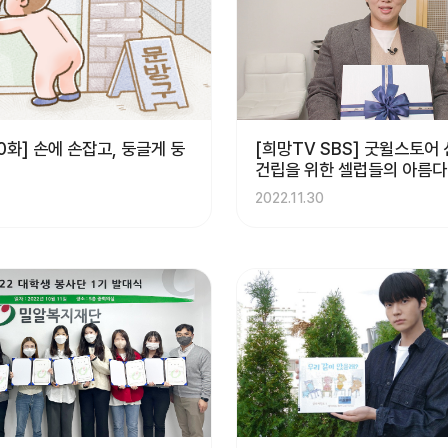
0화] 손에 손잡고, 둥글게 둥
[희망TV SBS] 굿윌스토어
건립을 위한 셀럽들의 아름다
부!
2022.11.30