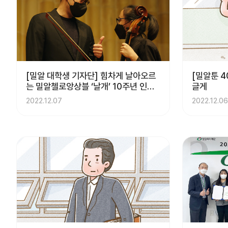
[밀알 대학생 기자단] 힘차게 날아오르
[밀알툰 4
는 밀알첼로앙상블 ‘날개’ 10주년 인터
글게
뷰
2022.12.07
2022.12.06