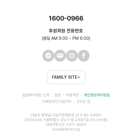
1600-0966
후원회원 전용번호
(평일 AM 9:00 ~ PM 6:00)
FAMILY SITE
밀알복지재단 소개
정관
이용약관
개인정보처리방침
이메일무단수집거부
오시는 길
대표자 홍정길 사업자등록번호 213-82-04651
(우)06349 서울특별시 강남구 밤고개로1길 34 (수서동)
대표전화 02-3411-4664
miral@miral.org