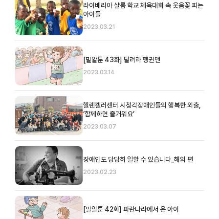
라이베리아 샬롬 학교 체육대회 속 웃음꽃 피는
아이들
2023.03.21
[밀알툰 43화] 달려라 펭귄맨
2023.03.14
헬렌켈러센터 시청각장애인들의 행복한 외출,
‘함께하면 즐거워요’
2023.03.07
장애인도 당당히 일할 수 있습니다_해외 편
2023.02.23
[밀알툰 42화] 파란나라에서 온 아이