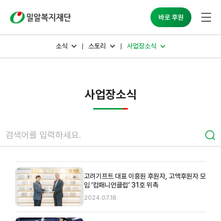
밀알복지재단
바로 후원
소식
스토리
사업장소식
사업장소식
고려기프트 대표 이흥원 후원자, 고액후원자 모
임 ‘컴패니언클럽’ 31호 위촉
2024.07.18