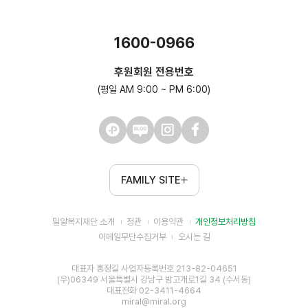
1600-0966
후원회원 전용번호
(평일 AM 9:00 ~ PM 6:00)
FAMILY SITE
밀알복지재단 소개
정관
이용약관
개인정보처리방침
이메일무단수집거부
오시는 길
대표자 홍정길 사업자등록번호 213-82-04651
(우)06349 서울특별시 강남구 밤고개로1길 34 (수서동)
대표전화 02-3411-4664
miral@miral.org