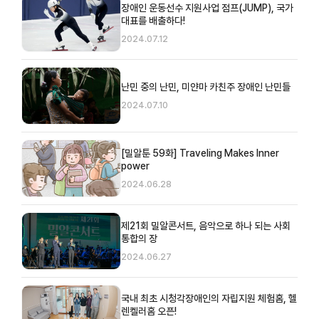
장애인 운동선수 지원사업 점프(JUMP), 국가
대표를 배출하다!
2024.07.12
난민 중의 난민, 미얀마 카친주 장애인 난민들
2024.07.10
[밀알툰 59화] Traveling Makes Inner
power
2024.06.28
제21회 밀알콘서트, 음악으로 하나 되는 사회
통합의 장
2024.06.27
국내 최초 시청각장애인의 자립지원 체험홈, 헬
렌켈러홈 오픈!