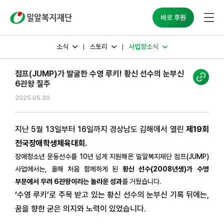
밀알복지재단
바로 후원
소식
스토리
사업장소식
점프(JUMP)가 발굴한 수영 루키! 황신 선수의 눈부신
6관왕 질주
2025.05.30
지난 5월 13일부터 16일까지 경상남도 김해에서 열린
제19회
전국장애학생체육대회.
장애청소년 운동선수를 10년 넘게 지원해온 밀알복지재단 점프(JUMP)
사업에서는, 올해 처음 함께하게 된
황신 선수(2008년생)가 수영
부문에서 무려 6관왕이라는 놀라운 성과
를 거뒀습니다.
‘수영 루키’로 주목 받고 있는 황신 선수의 눈부신 기록 뒤에는,
꿈을 향한 굳은 의지와 노력이 있었습니다.