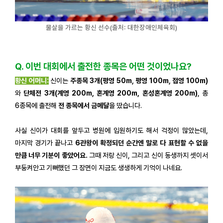
물살을 가르는 황신 선수(출처: 대한장애인체육회)
Q. 이번 대회에서 출전한 종목은 어떤 것이었나요?
황신 어머니:
신이는
주종목 3개(평영 50m, 평영 100m, 접영 100m)
와
단체전 3개(계영 200m, 혼계영 200m, 혼성혼계영 200m)
, 총
6종목에 출전해
전 종목에서 금메달
을 땄습니다.
사실 신이가 대회를 앞두고 병원에 입원하기도 해서 걱정이 많았는데,
마지막 경기가 끝나고
6관왕이 확정되던 순간엔 말로 다 표현할 수 없을
만큼 너무 기분이 좋았어요.
그때 저랑 신이, 그리고 신이 동생까지 셋이서
부둥켜안고 기뻐했던 그 장면이 지금도 생생하게 기억이 나네요.