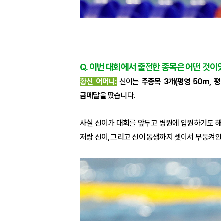
Q. 이번 대회에서 출전한 종목은 어떤 것이
황신 어머니:
신이는
주종목 3개(평영 50m, 평
금메달
을 땄습니다.
사실 신이가 대회를 앞두고 병원에 입원하기도 해
저랑 신이, 그리고 신이 동생까지 셋이서 부둥켜안