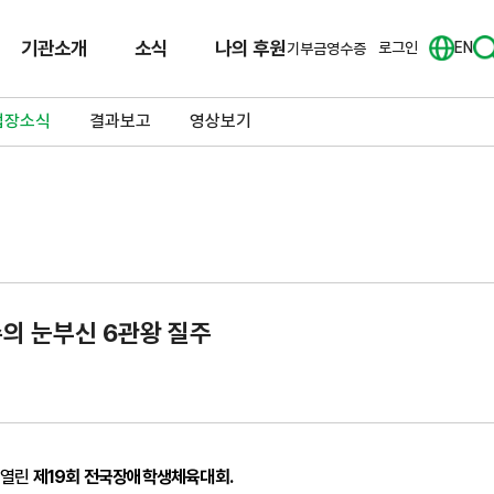
기관소개
소식
나의 후원
로그인
EN
기부금영수증
업장소식
결과보고
영상보기
수의 눈부신 6관왕 질주
 열린
제19회 전국장애학생체육대회.