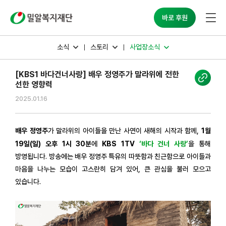
밀알복지재단
바로 후원
소식
스토리
사업장소식
[KBS1 바다건너사랑] 배우 정영주가 말라위에 전한
선한 영향력
2025.01.16
배우 정영주
가 말라위의 아이들을 만난 사연이 새해의 시작과 함께,
1월
19일(일) 오후 1시 30분
에
KBS 1TV
‘바다 건너 사랑’
을 통해
방영됩니다. 방송에는 배우 정영주 특유의 따뜻함과 친근함으로 아이들과
마음을 나누는 모습이 고스란히 담겨 있어, 큰 관심을 불러 모으고
있습니다.