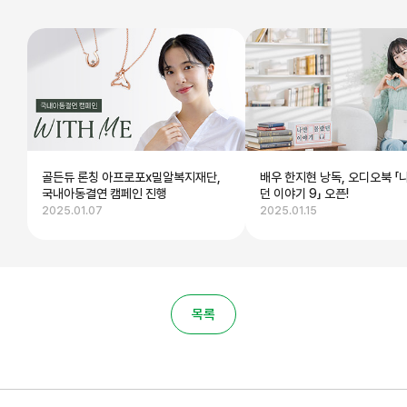
골든듀 론칭 아프로포x밀알복지재단,
배우 한지현 낭독, 오디오북 「
국내아동결연 캠페인 진행
던 이야기 9」 오픈!
2025.01.07
2025.01.15
목록