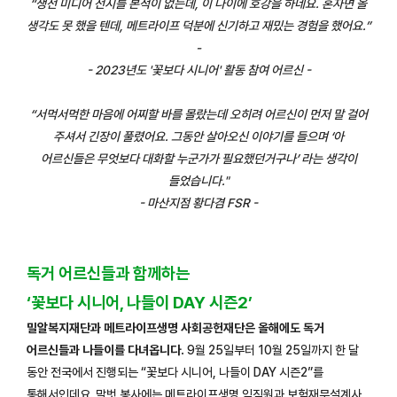
“생전 미디어 전시를 본적이 없는데, 이 나이에 호강을 하네요. 혼자면 올
생각도 못 했을 텐데, 메트라이프 덕분에 신기하고 재밌는 경험을 했어요.”
-
- 2023년도 '꽃보다 시니어' 활동 참여 어르신 -
“서먹서먹한 마음에 어찌할 바를 몰랐는데 오히려 어르신이 먼저 말 걸어
주셔서 긴장이 풀렸어요. 그동안 살아오신 이야기를 들으며 ‘아
어르신들은 무엇보다 대화할 누군가가 필요했던거구나’ 라는 생각이
들었습니다."
- 마산지점 황다겸 FSR -
독거 어르신들과 함께하는
‘꽃보다 시니어, 나들이 DAY 시즌2’
밀알복지재단과 메트라이프생명 사회공헌재단은 올해에도 독거
어르신들과 나들이를 다녀옵니다.
9월 25일부터 10월 25일까지 한 달
동안 전국에서 진행되는 “꽃보다 시니어, 나들이 DAY 시즌2”를
통해서인데요. 말벗 봉사에는 메트라이프생명 임직원과 보험재무설계사