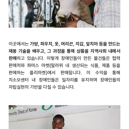
이곳에서는
가방
,
파우치
,
옷
,
머리끈
,
지갑
,
앞치마 등을 만드는
재봉 기술을 배우고
,
그 과정을 통해 상품을 지역사회 내에서
판매
하고 있습니다
.
이렇게 장애인들이 만든 물건들은 협력
판매처와 파머스 마켓
(
말라위 내 생산되는 식품
,
제품 등을
판메하는 플리마켓
)
에서 판매됩니다
.
이 수익을 통해
치소모센터 내 장애인들은 일자리를 유지하며 장애인들의
자립실현의 기반을 다질 수 있습니다.