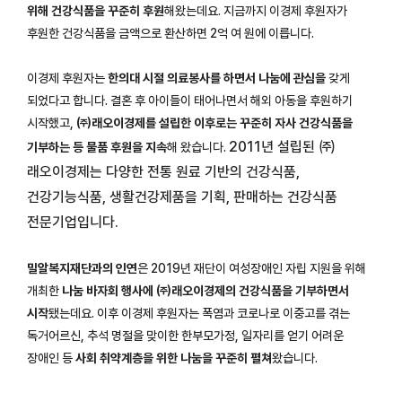
위해 건강식품을 꾸준히 후원
해왔는데요. 지금까지 이경제 후원자가
후원한 건강식품을 금액으로 환산하면 2억 여 원에 이릅니다.
이경제 후원자는
한의대 시절 의료봉사를 하면서 나눔에 관심을
갖게
되었다고 합니다. 결혼 후 아이들이 태어나면서 해외 아동을 후원하기
시작했고,
㈜래오이경제를 설립한 이후로는 꾸준히 자사 건강식품을
2011년 설립된
㈜
기부하는 등 물품 후원을 지속
해 왔습니다.
래오이경제는
다양한 전통 원료 기반의 건강식품,
건강기능식품, 생활건강제품을 기획, 판매하는
건강식품
전문기업입니다.
밀알복지재단과의 인연
은 2019년 재단이 여성장애인 자립 지원을 위해
개최한
나눔 바자회 행사에 ㈜래오이경제의 건강식품을 기부하면서
시작
됐는데요. 이후 이경제 후원자는 폭염과 코로나로 이중고를 겪는
독거어르신, 추석 명절을 맞이한 한부모가정, 일자리를 얻기 어려운
장애인 등
사회 취약계층을 위한 나눔을 꾸준히 펼쳐
왔습니다.