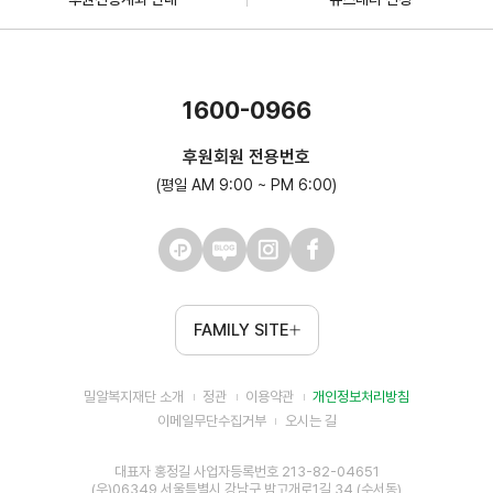
1600-0966
후원회원 전용번호
(평일 AM 9:00 ~ PM 6:00)
FAMILY SITE
밀알복지재단 소개
정관
이용약관
개인정보처리방침
이메일무단수집거부
오시는 길
대표자 홍정길 사업자등록번호 213-82-04651
(우)06349 서울특별시 강남구 밤고개로1길 34 (수서동)