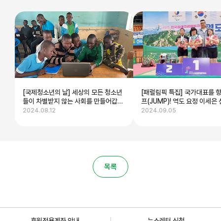
[국제청소년의 날] 세상의 모든 청소년
[패럴림픽 특집] 국가대표를 
들이 차별받지 않는 사회를 만들어갑니
프(JUMP)! 역도 요정 이세은
다
2024.08.12
2024.09.05
목록
후원전용계좌 안내
뉴스레터 신청