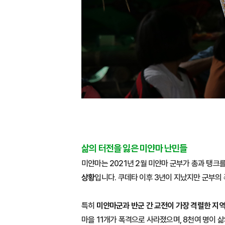
삶의 터전을 잃은 미얀마 난민들
미얀마는 2021년 2월 미얀마 군부가 총과 탱크
상황
입니다. 쿠데타 이후 3년이 지났지만 군부의
특히
미얀마군과 반군 간 교전이 가장 격렬한 지역
마을 11개가 폭격으로 사라졌으며, 8천여 명이 