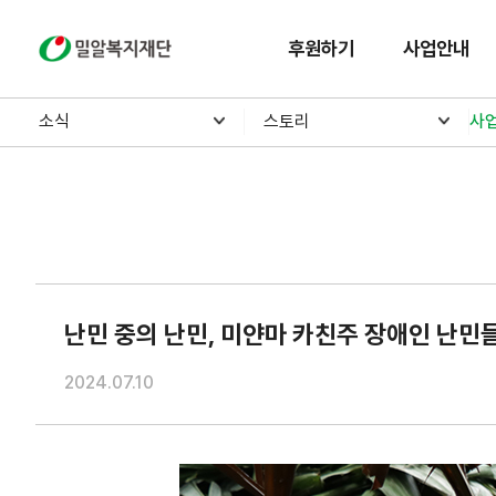
밀알복지재단
후원하기
사업안내
소식
스토리
사
난민 중의 난민, 미얀마 카친주 장애인 난민
2024.07.10