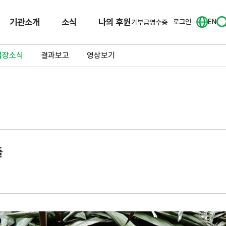
기관소개
소식
나의 후원
로그인
EN
기부금영수증
업장소식
결과보고
영상보기
들