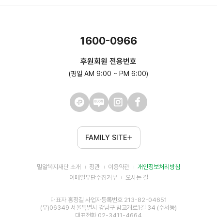
1600-0966
후원회원 전용번호
(평일 AM 9:00 ~ PM 6:00)
FAMILY SITE
밀알복지재단 소개
정관
이용약관
개인정보처리방침
이메일무단수집거부
오시는 길
대표자 홍정길 사업자등록번호 213-82-04651
(우)06349 서울특별시 강남구 밤고개로1길 34 (수서동)
대표전화 02-3411-4664