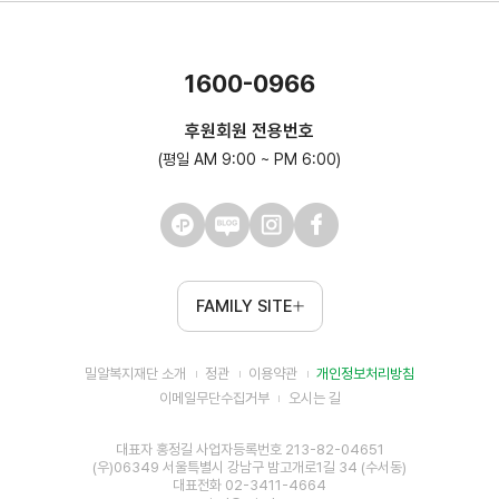
1600-0966
후원회원 전용번호
(평일 AM 9:00 ~ PM 6:00)
FAMILY SITE
밀알복지재단 소개
정관
이용약관
개인정보처리방침
이메일무단수집거부
오시는 길
대표자 홍정길 사업자등록번호 213-82-04651
(우)06349 서울특별시 강남구 밤고개로1길 34 (수서동)
대표전화 02-3411-4664