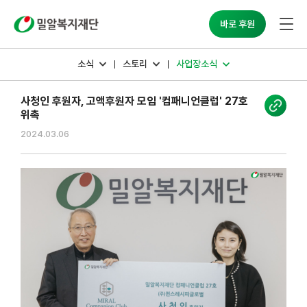
밀알복지재단
바로 후원
소식
스토리
사업장소식
사청인 후원자, 고액후원자 모임 '컴패니언클럽' 27호
위촉
2024.03.06