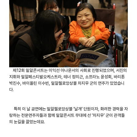
제12회 밀알콘서트는 이익선 아나운서의 사회로 진행되었으며, 서진의
지휘와 밀알페스티발오케스트라, 테너 정의근, 소프라노 윤성회, 바리톤
박진수, 바이올린 이수빈, 밀알첼로앙상블 차지우 군의 연주가 있었습니
다.
특히 이 날 공연에는 밀알첼로앙상블 ‘날개’ 단원이자, 화려한 경력을 자
랑하는 전문연주자들과 함께 밀알콘서트 무대에 선 ‘차지우’ 군이 관객들
의 눈길을 끌었는데요.