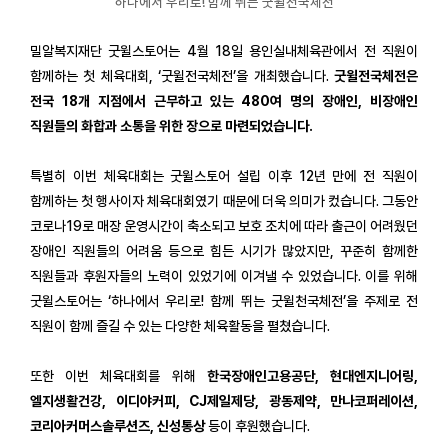
하나에서 우리로! 함께 뛰는 굿윌전국체전
밀알복지재단 굿윌스토어는 4월 18일 용인실내체육관에서 전 직원이
함께하는 첫 체육대회, ‘굿윌전국체전’을 개최했습니다.
굿윌전국체전은
전국 18개 지점에서 근무하고 있는 480여 명의 장애인, 비장애인
직원들의 화합과 소통을 위한 장으로 마련되었습니다.
특별히 이번 체육대회는 굿윌스토어 설립 이후 12년 만에 전 직원이
함께하는 첫 행사이자 체육대회였기 때문에 더욱 의미가 컸습니다. 그동안
코로나19로 매장 운영시간이 축소되고 보호 조치에 따라 출근이 어려웠던
장애인 직원들의 어려움 등으로 힘든 시기가 많았지만, 꾸준히 함께한
직원들과 후원자들의 노력이 있었기에 이겨낼 수 있었습니다. 이를 위해
굿윌스토어는 ‘하나에서 우리로! 함께 뛰는 굿윌천국체전’을 주제로 전
직원이 함께 즐길 수 있는 다양한 체육활동을 펼쳤습니다.
또한 이번 체육대회를 위해
한국장애인고용공단, 현대엔지니어링,
엘지생활건강, 이디야커피, CJ제일제당, 광동제약, 만나코퍼레이션,
코리아커머스솔루션즈, 신성통상
등이 후원했습니다.