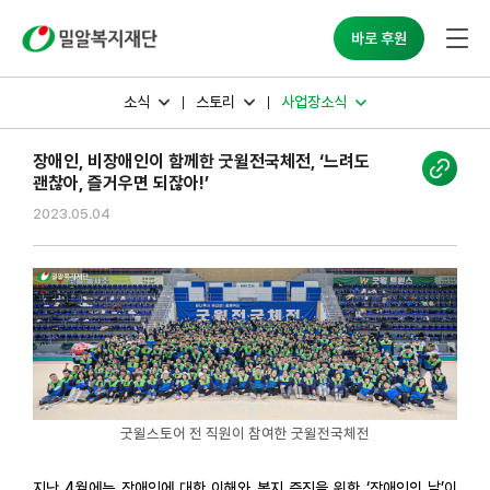
밀알복지재단
바로 후원
소식
스토리
사업장소식
장애인, 비장애인이 함께한 굿윌전국체전, ‘느려도
괜찮아, 즐거우면 되잖아!’
2023.05.04
굿윌스토어 전 직원이 참여한 굿윌전국체전
지난 4월에는 장애인에 대한 이해와 복지 증진을 위한 ‘장애인의 날’이