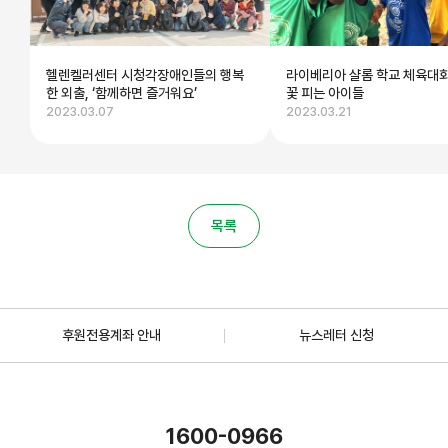
헬렌켈러센터 시청각장애인들의 행복
라이베리아 샬롬 학교 체육대회
한 외출, ‘함께하면 즐거워요’
꽃 피는 아이들
2023.03.07
2023.03.21
목록
후원전용계좌 안내
뉴스레터 신청
1600-0966