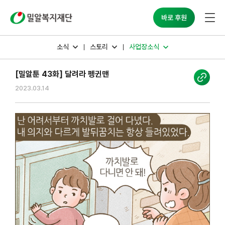
밀알복지재단
바로 후원
소식
스토리
사업장소식
[밀알툰 43화] 달려라 펭귄맨
2023.03.14