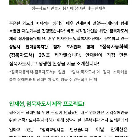
점묵자도서 만들기 봉사에 참여한 배우 안재현
훈훈한 외모와 매력적인 성격의 배우 안재현이 밀알복지재단과 함께
특별한 재능기부를 진행했습니다! 바로 시각장애인을 위한
‘점묵자도서
제작 봉사활동’
인데요. 배우 안재현은 밀알복지재단에서 운영하고 있는
*점묵자동화책
성남시 한마음복지관 점자 도서관과 함께
(점묵자도서) 3권
을 제작했습니다. 안재현이 직접 만든
점묵자도서, 그 생생한 현장을 지금 소개합니다!
*점묵자동화책(점묵자도서): 일반 그림책(묵자도서)에 점자 스티커를
붙여 장애인과 비장애인이 같이 읽을 수 있도록 만든 책
안재현, 점묵자도서 제작 프로젝트!
평소에도 장애인을 위한 관심이 남달랐던 배우 안재현은 시각장애인을
위한 점묵자도서를 제작하기 위해
성남시 한마음복지관 점자 도서관에서
이날 안재현은
일하고 있는
*점역교정사
를 만났습니다.