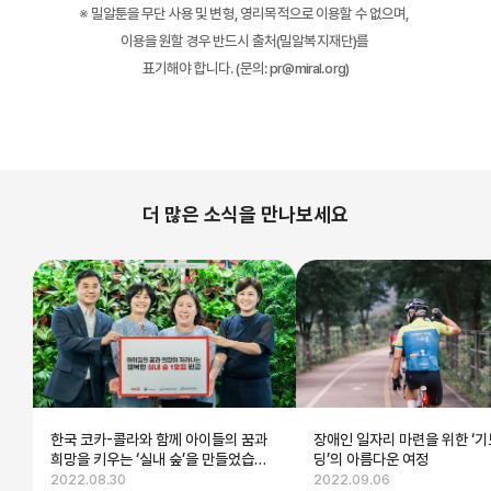
※ 밀알툰을 무단 사용 및 변형, 영리목적으로 이용할 수 없으며,
이용을 원할 경우 반드시 출처(밀알복지재단)를
표기해야 합니다. (문의: pr@miral.org)
더 많은 소식을 만나보세요
한국 코카-콜라와 함께 아이들의 꿈과
장애인 일자리 마련을 위한 ‘
희망을 키우는 ‘실내 숲’을 만들었습니
딩’의 아름다운 여정
다!
2022.08.30
2022.09.06