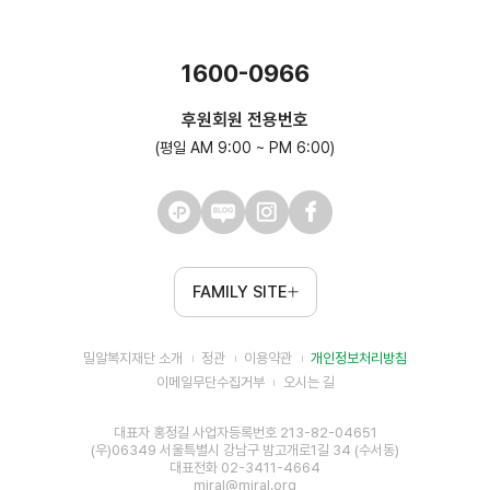
1600-0966
후원회원 전용번호
(평일 AM 9:00 ~ PM 6:00)
FAMILY SITE
밀알복지재단 소개
정관
이용약관
개인정보처리방침
이메일무단수집거부
오시는 길
대표자 홍정길 사업자등록번호 213-82-04651
(우)06349 서울특별시 강남구 밤고개로1길 34 (수서동)
대표전화 02-3411-4664
miral@miral.org