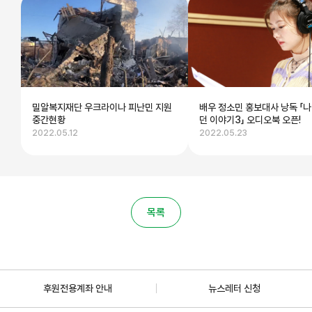
밀알복지재단 우크라이나 피난민 지원
배우 정소민 홍보대사 낭독 「나
중간현황
던 이야기3」 오디오북 오픈!
2022.05.12
2022.05.23
목록
후원전용계좌 안내
뉴스레터 신청