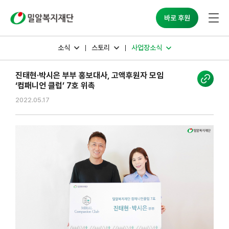
밀알복지재단
바로 후원
소식
스토리
사업장소식
진태현·박시은 부부 홍보대사, 고액후원자 모임
‘컴패니언 클럽’ 7호 위촉
2022.05.17