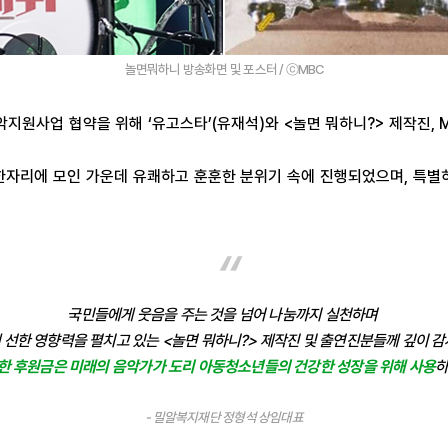
놀면뭐하니 방송화면 및 포스터 / ⓒMBC
악지원사업 협약을 위해
‘
유고스타
’(
유재석
)
와
<
놀면 뭐하니
?>
제작진
,
한자리에 모인 가운데 유쾌하고 훈훈한 분위기 속에 진행되었으며
,
특별
“
국민들에게 웃음을 주는 것을 넘어 나눔까지 실천하며
선한 영향력을 펼치고 있는 <놀면 뭐하니?> 제작진 및 출연진분들께 깊이 
한 후원금은 미래의 음악가가 도리 아동청소년들의 건강한 성장을 위해 사용
하
- 밀알복지재단 정형석 상임대표