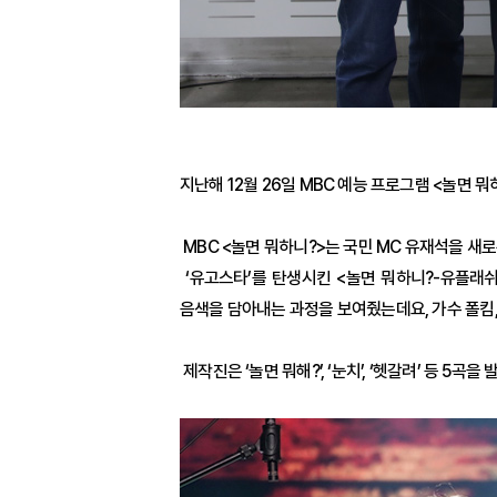
지난해 12월 26일 MBC 예능 프로그램 <놀면
MBC <놀면 뭐하니?>는 국민 MC 유재석을 새
‘유고스타’를 탄생시킨 <놀면 뭐하니?-유플래쉬
음색을 담아내는 과정을 보여줬는데요, 가수 폴킴,
제작진은 ‘놀면 뭐해?’, ‘눈치’, ‘헷갈려’ 등 