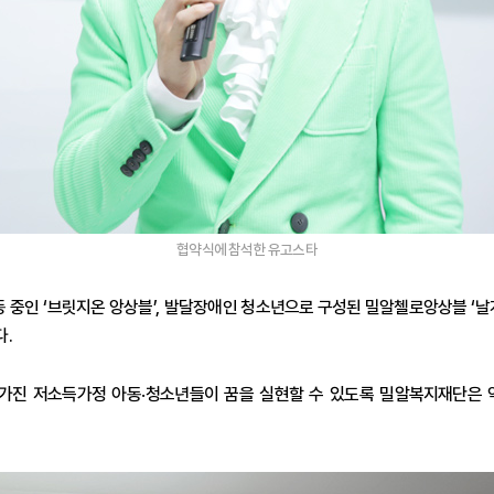
협약식에 참석한 유고스타
동 중인
‘
브릿지온 앙상블
’,
발달장애인 청소년으로 구성된 밀알첼로앙상블
‘
날
다
.
 가진 저소득가정 아동
청소년들이 꿈을 실현할 수 있도록 밀알복지재단은 
·