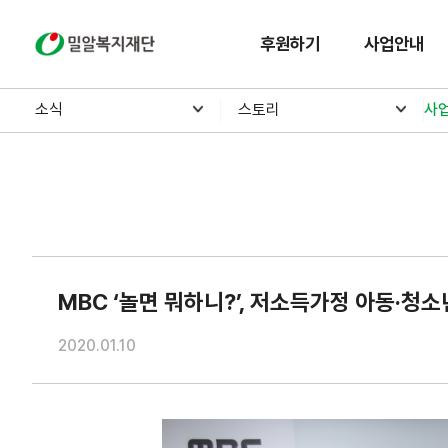
밀알복지재단
후원하기
사업안내
소식
스토리
사
MBC ‘놀면 뭐하니?’, 저소득가정 아동·청
2020.01.10