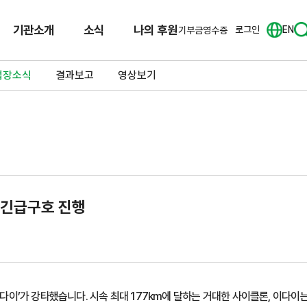
기관소개
소식
나의 후원
로그인
EN
기부금영수증
업장소식
결과보고
영상보기
 긴급구호 진행
‘이다이’가 강타했습니다. 시속 최대 177km에 달하는 거대한 사이클론, 이