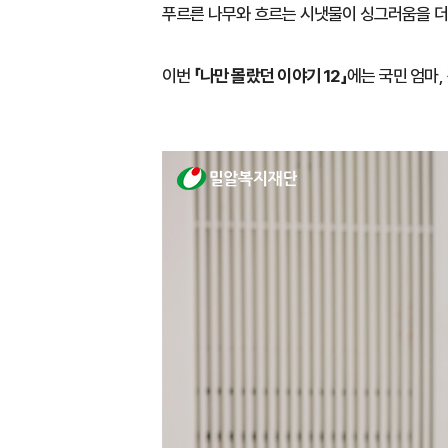
푸르른 나무와 흐르는 시냇물이 싱그러움을 더하
이번
「나만 몰랐던 이야기 12」
에는 국민 엄마