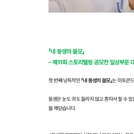
「내 동생의 쓸모」
– 제11회 스토리텔링 공모전 일상부문 
첫 번째 낭독작인
「내 동생의 쓸모」
는 미토콘드
동생은 눈도 귀도 들리지 않고 혼자서 할 수 있
을 깨닫습니다.