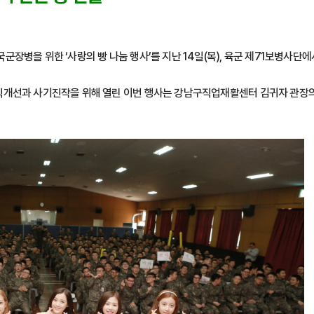
장병을 위한 ‘사랑의 빵 나눔 행사’를 지난 14일(목), 육군 제71보병사단에
식개선과 사기진작을 위해 열린 이번 행사는 강남구직업재활센터 김귀자 관장