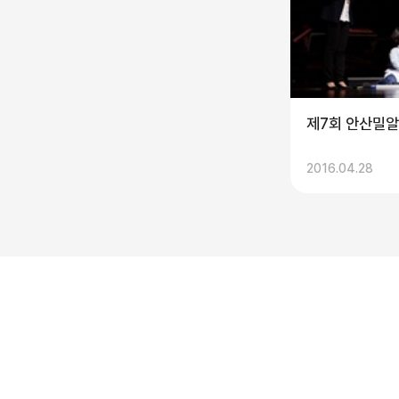
제7회 안산밀
2016.04.28