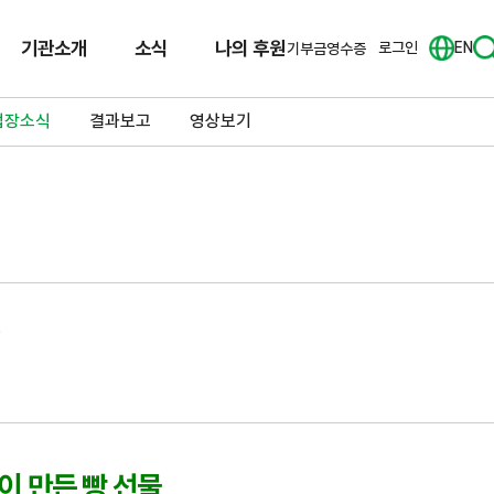
기관소개
소식
나의 후원
로그인
EN
기부금영수증
업장소식
결과보고
영상보기
물
이 만든 빵 선물