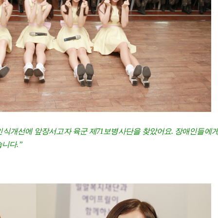
식개선에 앞장서고자 육군 제71보병사단을 찾았어요. 장애인들에게
니다.”