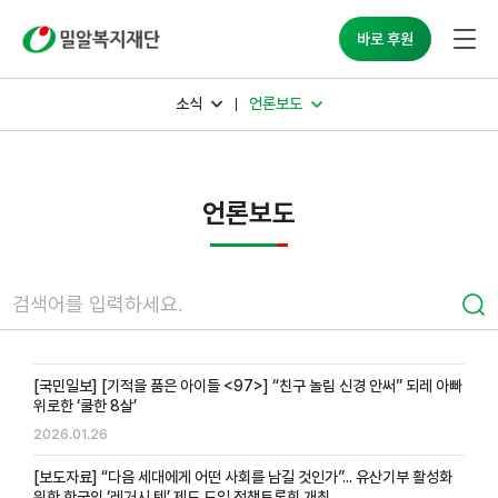
밀알복지재단
바로 후원
소식
언론보도
언론보도
[국민일보] [기적을 품은 아이들 <97>] “친구 놀림 신경 안써” 되레 아빠
위로한 ‘쿨한 8살’
2026.01.26
[보도자료] “다음 세대에게 어떤 사회를 남길 것인가”... 유산기부 활성화
위한 한국의 ‘레거시 텐’ 제도 도입 정책토론회 개최