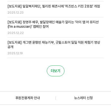
[보도자료] 밀알복지재단, 필리핀 퀘존시에 ‘히즈빈스 키친 2호점’ 개점
2025.12.23
[보도자료] 정영주 배우, 발달장애인 예술가 알리는 ‘아이 엠 어 뮤지션
(I’m a musician)’ 캠페인 참여
2025.12.22
[보도자료] 개그맨 윤형빈 재능기부, 굿윌스토어 일일 직원 체험기 영상
공개
2025.12.19
더보기
후원전용계좌 안내
뉴스레터 신청