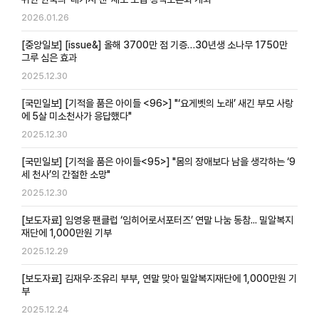
2026.01.26
[중앙일보] [issue&] 올해 3700만 점 기증…30년생 소나무 1750만
그루 심은 효과
2025.12.30
[국민일보] [기적을 품은 아이들 <96>] "‘요게벳의 노래’ 새긴 부모 사랑
에 5살 미소천사가 응답했다"
2025.12.30
[국민일보] [기적을 품은 아이들<95>] "몸의 장애보다 남을 생각하는 ‘9
세 천사’의 간절한 소망"
2025.12.30
[보도자료] 임영웅 팬클럽 ‘임히어로서포터즈’ 연말 나눔 동참... 밀알복지
재단에 1,000만원 기부
2025.12.29
[보도자료] 김재우·조유리 부부, 연말 맞아 밀알복지재단에 1,000만원 기
부
2025.12.24