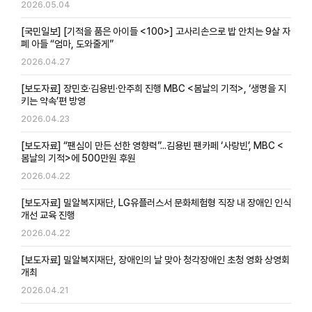
2026.05.04
[국민일보] [기적을 품은 아이들 <100>] 고사리손으로 밥 안치는 9살 자
폐 아들 “엄마, 도와줄게”
2026.04.27
[보도자료] 장민호·김용빈·안주희 진행 MBC <봄날의 기적>, ‘생명을 지
키는 약속’편 방영
2026.04.23
[보도자료] “팬심이 만든 선한 영향력”...김용빈 팬카페 ‘사랑빈’, MBC <
봄날의 기적>에 500만원 후원
2026.04.22
[보도자료] 밀알복지재단, LG유플러스서 문화체험형 직장 내 장애인 인식
개선 교육 진행
2026.04.22
[보도자료] 밀알복지재단, 장애인의 날 맞아 청각장애인 초청 영화 상영회
개최
2026.04.21