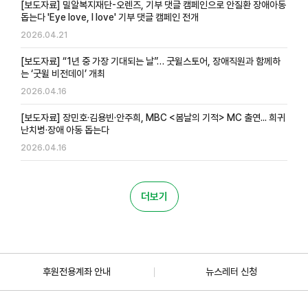
[보도자료] 밀알복지재단-오렌즈, 기부 댓글 캠페인으로 안질환 장애아동
돕는다 'Eye love, I love' 기부 댓글 캠페인 전개
2026.04.21
[보도자료] “1년 중 가장 기대되는 날”… 굿윌스토어, 장애직원과 함께하
는 ‘굿윌 비전데이’ 개최
2026.04.16
[보도자료] 장민호·김용빈·안주희, MBC <봄날의 기적> MC 출연... 희귀
난치병·장애 아동 돕는다
2026.04.16
더보기
후원전용계좌 안내
뉴스레터 신청