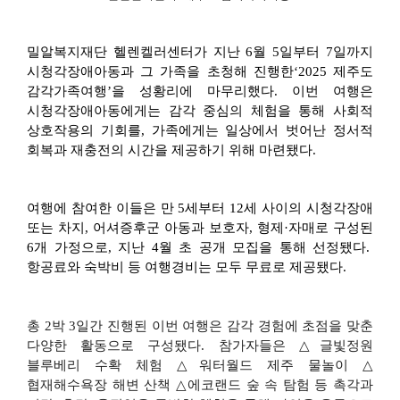
밀알복지재단 헬렌켈러센터가 지난
6
월
5
일부터
7
일까지
시청각장애아동과 그 가족을 초청해 진행한
‘2025
제주도
감각가족여행
’
을 성황리에 마무리했다
.
이번 여행은
시청각장애아동에게는 감각 중심의 체험을 통해 사회적
상호작용의 기회를
,
가족에게는 일상에서 벗어난 정서적
회복과 재충전의 시간을 제공하기 위해 마련됐다
.
여행에 참여한 이들은 만
5
세부터
12
세 사이의 시청각장애
또는 차지
,
어셔증후군 아동과 보호자
,
형제
·
자매로 구성된
6
개 가정으로
,
지난
4
월 초 공개 모집을 통해 선정됐다
.
항공료와 숙박비 등 여행경비는 모두 무료로 제공됐다
.
총
2
박
3
일간 진행된 이번 여행은 감각 경험에 초점을 맞춘
다양한 활동으로 구성됐다
.
참가자들은
△
글빛정원
블루베리 수확 체험
△
워터월드 제주 물놀이
△
협재해수욕장 해변 산책
△
에코랜드 숲 속 탐험 등 촉각과