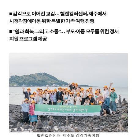
■
감각으로 이어진 교감
…
헬렌켈러센터
,
제주에서
시청각장애아동 위한 특별한 가족 여행 진행
■ “
쉼과 회복
,
그리고 소통
”…
부모
·
아동 모두를 위한 정서
지원 프로그램 제공
헬렌켈러센터
‘
제주도 감각가족여행
’