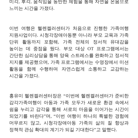
미각
,
후각
,
움직임을 동반한 체험을 통해 자연을 온몸으로
느끼는 시간을 가졌다
.
이번 여행은 헬렌켈러센터가 처음으로 진행한 가족여행
지원사업이다
.
시청각장애아동뿐 아니라 부모 교육과 가족
단위 활동까지 포함해
,
가족 전체의 정서적 유대감을
높이는 데 중점을 뒀다
.
부모 대상
OT
프로그램에서는
간단한 심리상담을 통해 양육 스트레스를 완화하고 정서적
지지를 제공했으며
,
가족 프로그램에서는 수영장에서 미션
활동을 함께 수행하며 자연스럽게 소통하고 교감하는
시간을 가졌다
.
홍유미 헬렌켈러센터장은
“
이번에 헬렌켈러센터가 준비한
감각가족여행이 아동과 가족 모두가 새로운 환경 속에서
쉼을 누리고 감각을 통해 서로의 마음을 이어가는 시간이
되었기를 바란다
”
며
, “
이번 여행이 하나의 특별한 경험에
머무르지 않고
,
시청각장애아동 가족의 삶의 질 향상과
정책적 관심 확대의 계기가 되길 기대한다
”
고 말했다
.