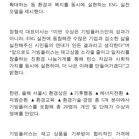
확대하는 등 환경과 복지를 동시에 실현하는
ESG
실천
모델을 제시했다
.
정형석 대표이사는
“
이번 수상은 기빙플러스만의 성과가
아니라
, ESG
실천에 동참해준 수많은 기업과 검소한 삶을
실천해주신 시민들의 연대가 만든 결과라고 생각한다
”
며
“
앞으로도 기빙플러스는 재고상품 소각을 줄이고 일자리를
창출하는 친환경 나눔가게를 통해 탄소 저감과 사회적
가치를 동시에 실현하며
,
더 나은 미래를 만들어가겠다
”
고
밝혔다
.
한편
,
올해 서울시 환경상은
▲
기후행동
▲
에너지전환
▲
자원순환
▲
환경교육
▲
환경기술
·
경영 총
5
개 분야에서
기빙플러스를 포함해 총
20
명의 개인 및 단체가 수상의
영예를 안았다
.
기빙플러스는 재고 상품을 기부받아 합리적인 가격에