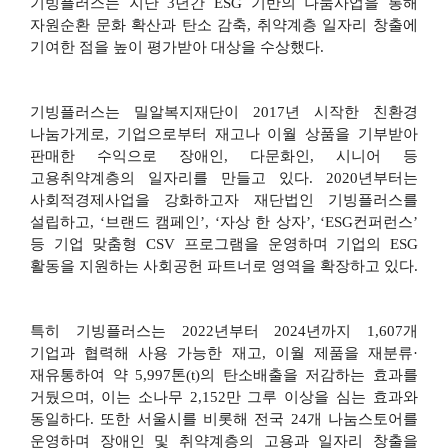
기빙플러스는 지난
3
년간
ESG
기반의 나눔사업을 통해
자원순환 문화 확산과 탄소 감축
,
취약계층 일자리 창출에
기여한 점을 높이 평가받아 대상을 수상했다
.
기빙플러스는 밀알복지재단이
2017
년 시작한 친환경
나눔가게로
,
기업으로부터 재고나 이월 상품을 기부받아
판매한 수익으로 장애인
,
다문화인
,
시니어 등
고용취약계층의 일자리를 만들고 있다
. 2020
년부터는
사회적경제사업을 강화하고자 재단법인 기빙플러스를
설립하고
, ‘
브랜드 캠페인
’, ‘
자상 한 상자
’, ‘ESG
컨퍼런스
’
등 기업 맞춤형
CSV
프로그램을 운영하며 기업의
ESG
활동을 지원하는 사회공헌 파트너로 영역을 확장하고 있다
.
특히 기빙플러스는
2022
년부터
2024
년까지
1,607
개
기업과 협력해 사용 가능한 재고
,
이월 제품을 재분류
·
재유통하여 약
5,997
톤
(t)
의 탄소배출을 저감하는 효과를
거뒀으며
,
이는 소나무
2,152
만 그루 이상을 심는 효과와
동일하다
.
또한 서울시를 비롯해 전국
24
개 나눔스토어를
운영하며 장애인 및 취약계층의 고용과 일자리 창출을