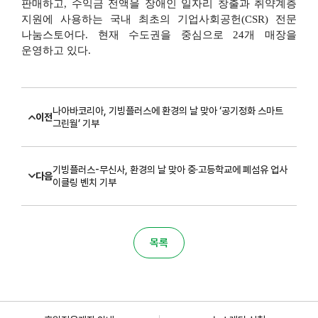
판매하고
,
수익금 전액을 장애인 일자리 창출과 취약계층
지원에 사용하는 국내 최초의 기업사회공헌
(CSR)
전문
나눔스토어다
.
현재 수도권을 중심으로
24
개 매장을
운영하고 있다
.
나아바코리아, 기빙플러스에 환경의 날 맞아 ‘공기정화 스마트
이전
그린월’ 기부
기빙플러스-무신사, 환경의 날 맞아 중·고등학교에 폐섬유 업사
다음
이클링 벤치 기부
목록