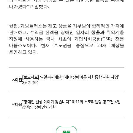
지역사회가 함께 상생할 수 있는 사회공헌 활동을 확산해
나가겠다
”
고 말했다
.
한편
,
기빙플러스는 재고 상품을 기부받아 합리적인 가격에
판매하고
,
수익금 전액을 장애인 일자리 창출과 취약계층
지원에 사용하는 국내 최초의 기업사회공헌
(CSR)
전문
나눔스토어다
.
현재 수도권을 중심으로
23
개 매장을
운영하고 있다
.
[보도자료] 밀알복지재단, ‘케냐 장애아동 사회통합 지원 사업’
이전
2단계 착수
“장애인 일상 이야기 찾습니다” 제11회 스토리텔링 공모전 <일
다음
상 속의 장애인> 개최
목록