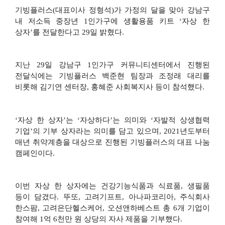
기빙플러스
(
대표이사 정형석
)
가 가정의 달을 맞아 강남구
내 저소득 중장년
1
인가구에 생활용품 키트
‘
자상 한
상자
’
를 전달한다고
29
일 밝혔다
.
지난
29
일 강남구
1
인가구 커뮤니티센터에서 진행된
전달식에는 기빙플러스 백준현 팀장과 조정래 대리를
비롯해 김기연 센터장
,
홍혜준 사회복지사 등이 참석했다
.
‘자상 한 상자
’
는
‘
자상하다
’
는 의미와
‘
자발적 상생협력
기업
’
의 기부 상자라는 의미를 담고 있으며
, 2021
년도부터
매년 취약계층을 대상으로 진행된 기빙플러스의 대표 나눔
캠페인이다
.
이번 자상 한 상자에는 건강기능식품과 식료품
,
생필품
등이 담겼다
.
뚜또
,
고려기프트
,
아나파코리아
,
주식회사
한스팜
,
고려은단헬스케어
,
오션앤하베스트 총
6
개 기업이
참여해
1
억
6
천만 원 상당의 자사 제품을 기부했다
.