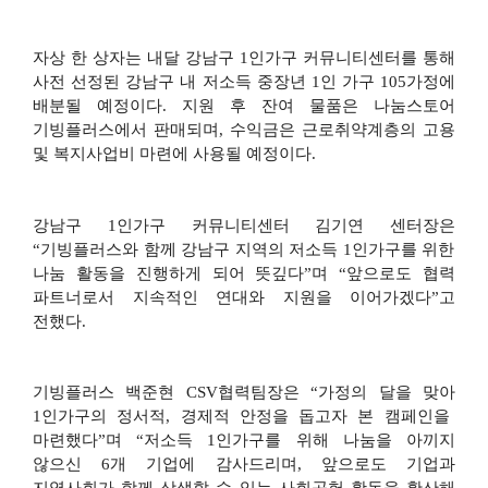
자상 한 상자는 내달 강남구
1
인가구 커뮤니티센터를 통해
사전 선정된 강남구 내 저소득 중장년
1
인 가구
105
가정에
배분될 예정이다
.
지원 후 잔여 물품은 나눔스토어
기빙플러스에서 판매되며
,
수익금은 근로취약계층의 고용
및 복지사업비 마련에 사용될 예정이다
.
강남구
1
인가구 커뮤니티센터 김기연 센터장은
“
기빙플러스와 함께 강남구 지역의 저소득
1
인가구를 위한
나눔 활동을 진행하게 되어 뜻깊다
”
며
“
앞으로도 협력
파트너로서 지속적인 연대와 지원을 이어가겠다
”
고
전했다
.
기빙플러스 백준현
CSV
협력팀장은
“
가정의 달을 맞아
1
인가구의 정서적
,
경제적 안정을 돕고자 본 캠페인을
마련했다
”
며
“
저소득
1
인가구를 위해 나눔을 아끼지
않으신
6
개 기업에 감사드리며
,
앞으로도 기업과