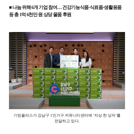
■ 나눔 위해
6
개 기업 참여
…
건강기능식품
·
식료품
·
생활용품
등 총
1
억
6
천만 원 상당 물품 후원
기빙플러스가 강남구
1
인가구 커뮤니티센터에
‘
자상 한 상자
’
를
전달하고 있다
.