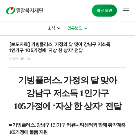
밀알복지재단
바로 후원
소식
언론보도
[보도자료] 기빙플러스, 가정의 달 맞아 강남구 저소득
1인가구 105가정에 ‘자상 한 상자’ 전달
2025.05.30
기빙플러스
,
가정의 달 맞아
강남구 저소득
1
인가구
105
가정에
‘
자상 한 상자
’
전달
■ 기빙플러스
,
강남구
1
인가구 커뮤니티센터와 함께 취약계층
105
가정에 물품 지원