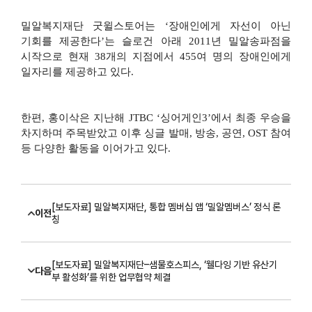
밀알복지재단 굿윌스토어는 ‘장애인에게 자선이 아닌
기회를 제공한다’는 슬로건 아래
2011
년 밀알송파점을
시작으로 현재
38
개의 지점에서
455
여 명의 장애인에게
일자리를 제공하고 있다
.
한편
,
홍이삭은 지난해
JTBC
‘싱어게인
3
’에서 최종 우승을
차지하며 주목받았고 이후 싱글 발매
,
방송
,
공연
, OST
참여
등 다양한 활동을 이어가고 있다
.
[보도자료] 밀알복지재단, 통합 멤버십 앱 ‘밀알멤버스’ 정식 론
이전
칭
[보도자료] 밀알복지재단–샘물호스피스, ‘웰다잉 기반 유산기
다음
부 활성화’를 위한 업무협약 체결