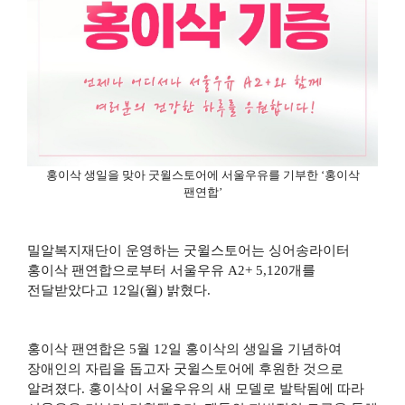
홍이삭 생일을 맞아 굿윌스토어에 서울우유를 기부한
‘
홍이삭
팬연합
’
밀알복지재단이 운영하는 굿윌스토어는 싱어송라이터
홍이삭 팬연합으로부터 서울우유
A2+ 5,120
개를
전달받았다고
12
일
(
월
)
밝혔다
.
홍이삭 팬연합은
5
월
12
일 홍이삭의 생일을 기념하여
장애인의 자립을 돕고자 굿윌스토어에 후원한 것으로
알려졌다
.
홍이삭이 서울우유의 새 모델로 발탁됨에 따라