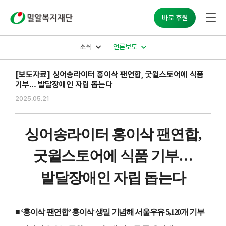
밀알복지재단
바로 후원
소식
언론보도
[보도자료] 싱어송라이터 홍이삭 팬연합, 굿윌스토어에 식품
기부… 발달장애인 자립 돕는다
2025.05.21
싱어송라이터 홍이삭 팬연합
,
굿윌스토어에 식품 기부
…
발달장애인 자립 돕는다
■
‘
홍이삭 팬연합
’
홍이삭 생일 기념해 서울우유
5,120
개 기부