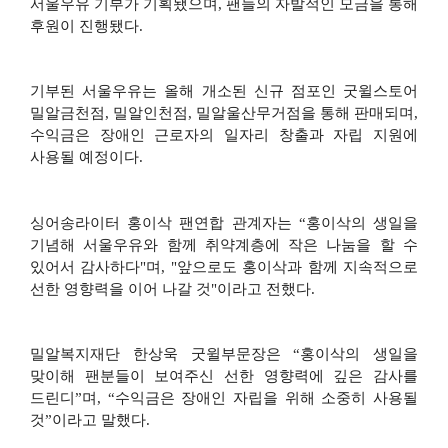
서울우유 기부가 기획됐으며
,
팬들의 자발적인 모금을 통해
후원이 진행됐다
.
기부된 서울우유는 올해 개소된 신규 점포인 굿윌스토어
밀알금천점
,
밀알인천점
,
밀알울산무거점을 통해 판매되며
,
수익금은
장애인 근로자의 일자리 창출과 자립 지원에
사용될 예정이다
.
싱어송라이터 홍이삭 팬연합 관계자는 “홍이삭의 생일을
기념해 서울우유와 함께 취약계층에 작은 나눔을 할 수
있어서 감사하다
"
며
, "
앞으로도 홍이삭과 함께 지속적으로
선한 영향력을 이어 나갈 것
"
이라고 전했다
.
밀알복지재단 한상욱 굿윌부문장은
“
홍이삭의 생일을
맞이해 팬분들이 보여주신 선한 영향력에 깊은 감사를
드린디
”
며
, “
수익금은 장애인 자립을 위해 소중히 사용될
것
”
이라고 말했다
.