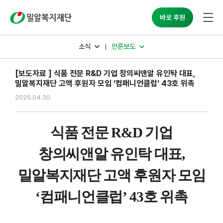
밀알복지재단
바로 후원
소식
언론보도
[보도자료 ] 식품 전문 R&D 기업 창의씨앤알 유인탁 대표,
밀알복지재단 고액 후원자 모임 ‘컴패니언클럽’ 43호 위촉
2025.04.30
식품 전문
R&D
기업
창의씨앤알 유인탁 대표
,
밀알복지재단 고액 후원자 모임
‘
컴패니언클럽
’ 43
호 위촉