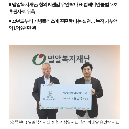
■ 밀알복지재단
,
창의씨앤알 유인탁 대표 컴패니언클럽
43
호
후원자로 위촉
■
22
년도부터 기빙플러스에 꾸준한 나눔 실천
…
누적 기부액
약
1
억
9
천만 원
(
왼쪽부터
)
밀알복지재단 정형석 상임대표
,
창의씨앤알 유인탁 대표