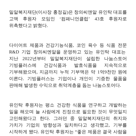
밀알복지재단
(
이사장 홍정길
)
은 창의씨앤알 유인탁 대표를
고액 후원자 모임인
‘
컴패니언클럽
’ 43
호 후원자로
위촉했다고 밝혔다
.
다이어트 제품과 건강기능식품
,
코인 육수 등 식품 전문
R&D
기업 창의씨엔알을 운영하고 있는 유인탁 대표는
지난
2022
년부터 밀알복지재단이 설립한 나눔스토어
기빙플러스에 건강식품과 발효식품을 지속적으로
기부해왔으며
,
지금까지 누적 기부액은 약
1
억
9
천만 원에
이른다
.
기빙플러스는 기업이나 개인이 기증한 물품을
판매해 발생한 수익으로 취약계층을 돕는 나눔스토어다
.
유인탁 후원자는 평소 건강한 식품을 연구하고 개발하는
일을 해오며 늘 사람에게 진정으로 필요한 것이 무엇일지
고민해왔다고 한다
.
그러던 중 밀알복지재단의 취지와
가치가 기업의 방향성과 일치하다고 생각했고
,
기부를
시작하게 됐다
.
유인탁 후원자는
“
좋은 제품은 결국 사람을