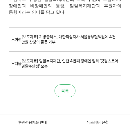
장애인과 비장애인의 동행
,
밀알복지재단과 후원자의
동행이라는 의미를 담고 있다
.
[보도자료] 기빙플러스, 대한적십자사 서울동부혈액원에 4천
이전
만원 상당의 물품 기부
[보도자료] 밀알복지재단, 인천 4번째 장애인 일터 ‘굿윌스토어
다음
밀알주안점’ 오픈
목록
후원전용계좌 안내
뉴스레터 신청