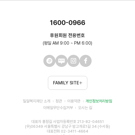
1600-0966
후원회원 전용번호
(평일 AM 9:00 ~ PM 6:00)
FAMILY SITE
밀알복지재단 소개
정관
이용약관
개인정보처리방침
이메일무단수집거부
오시는 길
대표자 홍정길 사업자등록번호 213-82-04651
(우)06349 서울특별시 강남구 밤고개로1길 34 (수서동)
대표전화 02-3411-4664