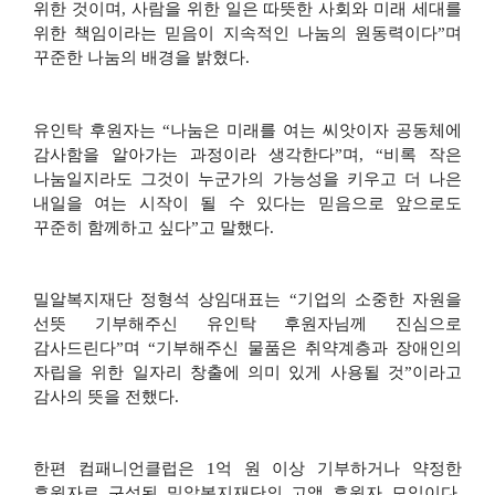
위한 것이며
,
사람을 위한 일은 따뜻한 사회와 미래 세대를
위한 책임이라는 믿음이 지속적인 나눔의 원동력이다
”
며
꾸준한 나눔의 배경을 밝혔다
.
유인탁 후원자는
“
나눔은 미래를 여는 씨앗이자 공동체에
감사함을 알아가는 과정이라 생각한다
”
며
, “
비록 작은
나눔일지라도 그것이 누군가의 가능성을 키우고 더 나은
내일을 여는 시작이 될 수 있다는 믿음으로 앞으로도
꾸준히 함께하고 싶다
”
고 말했다
.
밀알복지재단 정형석 상임대표는
“
기업의 소중한 자원을
선뜻 기부해주신 유인탁 후원자님께 진심으로
감사드린다
”
며
“
기부해주신 물품은 취약계층과 장애인의
자립을 위한 일자리 창출에 의미 있게 사용될 것
”
이라고
감사의 뜻을 전했다
.
한편 컴패니언클럽은
1
억 원 이상 기부하거나 약정한
후원자로 구성된 밀알복지재단의 고액 후원자 모임이다
.