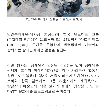
23
일
ONE IFC
에서 진행된 아트 임팩트 행사
밀알복지재단
(
이사장 홍정길
)
과 한국 딜로이트 그룹
(
총괄대표 홍종성
)
이
21
일부터 오는
25
일까지
‘
아트 임팩트
(Art Impact)’
주간을 운영하며 발달장애인 예술인과
함께하는 장애인식개선 활동을 펼친다
.
이번 행사는
‘
장애인의 날
(4
월
20
일
)’
을 맞아 장애예술
생태계 조성과 장애인식개선을 위한 사회공헌 활동의
일환으로 진행됐다
.
행사는 서울 여의도에 위치한
ONE IFC
로비와 한국 딜로이트 그룹 라운지에서 개최됐으며
,
발달장애 예술인의 작품 전시와 클래식 앙상블 공연 등
다양한 문화예술 프로그램으로 꾸며졌다
.