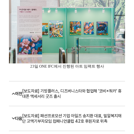
23
일
ONE IFC
에서 진행된 아트 임팩트 행사
[보도자료] 기빙플러스, 디즈버니스타와 협업해 ‘코비×쿼카’ 휴
이전
대폰 액세서리 굿즈 출시
[보도자료] 패션프로모션 기업 아일즈 송지환 대표, 밀알복지재
다음
단 고액기부자모임 컴패니언클럽 42호 후원자로 위촉