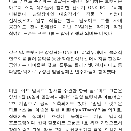
아트 임팩트 주간에는 밀알복지재단이 운영하는 브릿지온
아르떼 소속 작가들이 참여한 전시가
ONE IFC
로비에
마련됐다
.
발달장애인 예술작가의 작품 약
35
점이
전시됐으며
,
일부 작품은 한국 딜로이트 그룹 사내
공간에도 전시
·
판매한다
.
지난
23
일에는 작가가 직접
참여한 도슨트 프로그램도 함께 진행돼 의미를 더했다
.
같은 날
,
브릿지온 앙상블은
ONE IFC
야외무대에서 클래식
연주회를 열어 음악을 통한 장애인식개선 메시지를 전했다
.
공연에는 바이올린
,
첼로
,
플루트
,
클라리넷
,
전자피아노 등
다양한 악기로 구성된 발달장애인 연주자들이 참여했다
.
이번
‘
아트 임팩트
’
행사를 주관한 한국 딜로이트 그룹은
앞서
4
월
16
일에 밀알복지재단의
‘
밀알 브릿지온 파트너스
’
1
호 기업으로 공식 위촉되기도 했다
.
‘밀알 브릿지온
파트너스’는 ‘예술을 위한 파트너
(pARTners)
’라는 의미로
,
장애예술 생태계 조성에 동참하는 기업 멤버십
프로그램이다
.
한국
딜로이트 그룹은
1
호 위촉 기업으로서
장애예술인 고용
,
작품 구매
,
사회공헌기금 후원
,
인식개선