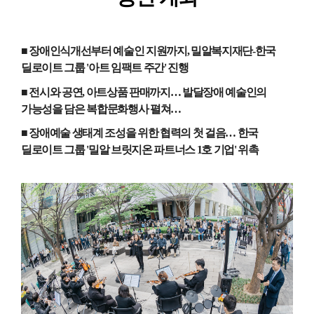
■ 장애인식개선부터 예술인 지원까지
,
밀알복지재단
-
한국
딜로이트 그룹
'
아트 임팩트 주간
'
진행
■ 전시와 공연
,
아트상품 판매까지
…
발달장애 예술인의
가능성을 담은 복합문화행사 펼쳐
…
■ 장애예술 생태계 조성을 위한 협력의 첫 걸음
…
한국
딜로이트 그룹
'
밀알 브릿지온 파트너스
1
호 기업
'
위촉