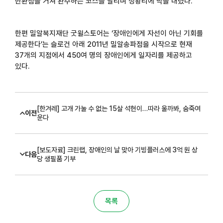
반환점을 거쳐 완주하는 코스를 달리며 성황리에 막을 내렸다
.
한편 밀알복지재단 굿윌스토어는 ‘장애인에게 자선이 아닌 기회를
제공한다’는 슬로건 아래
2011
년 밀알송파점을 시작으로 현재
37
개의 지점에서
450
여 명의 장애인에게 일자리를 제공하고
있다
.
[한겨레] 고개 가눌 수 없는 15살 석현이…따라 울까봐, 숨죽여
이전
운다
[보도자료] 크린랩, 장애인의 날 맞아 기빙플러스에 3억 원 상
다음
당 생필품 기부
목록