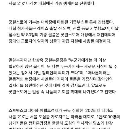
서울
21K’
마라톤 대회에서 기증 캠페인을 진행했다
.
굿윌스토어 기부는 대회장에 마련된 기증부스를 통해 진행됐다
.
대회 참가자들은 레이스 출발 전 의류
,
신발 등을 기부했으며
,
이날
접수된 약
80
점의 기증 물품은 굿윌스토어 매장에서 재판매되어
장애인 근로자의 일자리 창출과 자립 지원에 사용될 예정이다
.
밀알복지재단 한상욱 굿윌부문장은
"
누군가에게는 더 이상
필요하지 않은 물건이
,
또 다른 누군가에게는 새로운 시작이 될 수
있다는 점에서 이번 캠페인의 의미가 크다
"
며
, "
마라톤이라는
활동적인 현장에서 시민들이 기꺼이 물품을 기증하며 장애인의
일자리를 응원해주신 것에 대해 깊이 감사드린다
.
앞으로도
굿윌스토어는 일상 속 나눔의 기회를 확대해 나가겠다
"
고 전했다
.
스포맥스코리아와 헤럴드경제가 공동 주최한
'2025
더 레이스
서울
21K'
는 서울 도심을 가로지르는 마라톤 대회로
, 1
만
5000
명의
참가자들은 광화문광장을 출발해 도심의 역사적인 명소와 한강