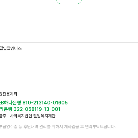
길
밀알멤버스
원전용계좌
EB하나은행 810-213140-01605
리은행 322-058119-13-001
금주 : 사회복지법인 밀알복지재단
부금영수증 등 후원내역 관리를 위해서 계좌입금 후 연락부탁드립니다.