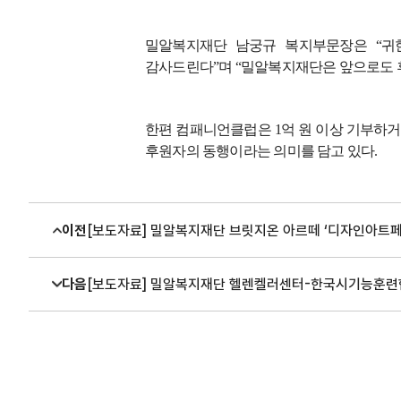
밀알복지재단 남궁규 복지부문장은
“
귀
감사드린다
”
며
“
밀알복지재단은 앞으로도 
한편 컴패니언클럽은
1
억 원 이상 기부하
후원자의 동행이라는 의미를 담고 있다
.
이전
[보도자료] 밀알복지재단 브릿지온 아르떼 ‘디자인아트페어
다음
[보도자료] 밀알복지재단 헬렌켈러센터-한국시기능훈련