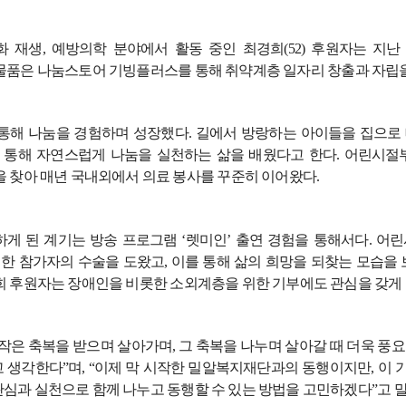
화 재생
,
예방의학 분야에서 활동 중인 최경희
(52)
후원자는 지난
물품은 나눔스토어 기빙플러스를 통해 취약계층 일자리 창출과 자립을
통해 나눔을 경험하며 성장했다
.
길에서 방랑하는 아이들을 집으로 
 통해 자연스럽게 나눔을 실천하는 삶을 배웠다고 한다
.
어린시절
을 찾아 매년 국내외에서 의료 봉사를 꾸준히 이어왔다
.
하게 된 계기는 방송 프로그램
‘
렛미인
’
출연 경험을 통해서다
.
어린
 한 참가자의 수술을 도왔고
,
이를 통해 삶의 희망을 되찾는 모습을
희 후원자는 장애인을 비롯한 소외계층을 위한 기부에도 관심을 갖게
작은 축복을 받으며 살아가며
,
그 축복을 나누며 살아갈 때 더욱 풍요
고 생각한다
”
며
, “
이제 막 시작한 밀알복지재단과의 동행이지만
,
이 
심과 실천으로 함께 나누고 동행할 수 있는 방법을 고민하겠다
”
고 