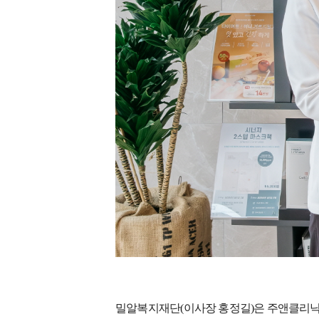
밀알복지재단
(
이사장 홍정길
)
은 주앤클리닉