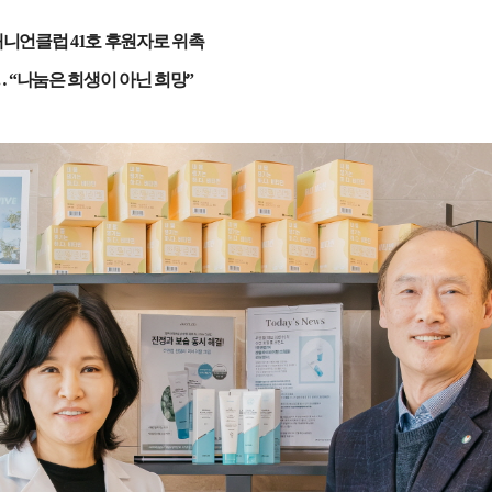
패니언클럽
41
호 후원자로 위촉
 “
나눔은 희생이 아닌 희망
”