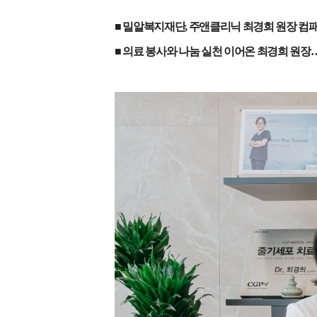
■ 밀알복지재단
,
주앤클리닉 최경희 원장 컴
■ 의료 봉사와 나눔 실천 이어온 최경희 원장
…