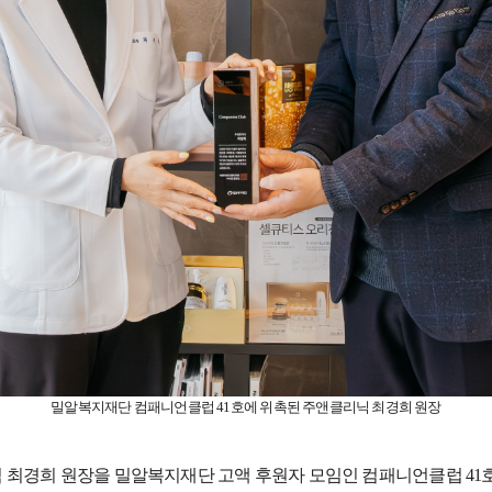
밀알복지재단 컴패니언클럽
41
호에 위촉된 주앤클리닉 최경희 원장
 최경희 원장을 밀알복지재단 고액 후원자 모임인 컴패니언클럽
41