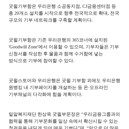
굿윌기부함은 우리은행 소공동지점
, CJ
금융센터점 등
총
20
개소 설치를 시작으로 향후 전국적으로 확대
,
전국
규모의 기부 네트워크를 구축할 계획이다
.
굿윌기부함은 기존 우리은행의
365
코너에 설치된
'Goodwill Zone'
에서 이용할 수 있으며
,
기부자들은 기부
신청서를 작성한 후 물품과 함께 수거함에 넣는
방식으로 기부에 참여할 수 있다
.
굿윌스토어와 우리은행은 굿윌 기부함 외에도 우리은행
원뱅킹 내 기부페이지를 개설하는 등 온
·
오프라인
기부채널의 다각화에 힘쓸 계획이다
.
밀알복지재단 한상욱 굿윌부문장은
“
우리금융그룹과의
협력을 통해 기부문화를 일상 속에서 확산시킬 수 있는
첫걸음을 내딛게 되어 매우 기쁘다
”
며
, “
앞으로 더 많은