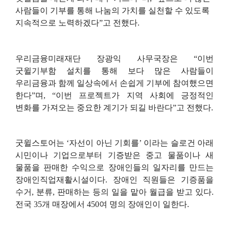
사람들이 기부를 통해 나눔의 가치를 실천할 수 있도록
지속적으로 노력하겠다
”
고 전했다
.
우리금융미래재단 장광익 사무국장은
“
이번
굿윌기부함 설치를 통해 보다 많은 사람들이
우리금융과 함께 일상속에서 손쉽게 기부에 참여했으면
한다
”
며
, “
이번 프로젝트가 지역 사회에 긍정적인
변화를 가져오는 중요한 계기가 되길 바란다
”
고 전했다
.
굿윌스토어는
‘
자선이 아닌 기회를
’
이라는 슬로건 아래
시민이나 기업으로부터 기증받은 중고 물품이나 새
물품을 판매한 수익으로 장애인들의 일자리를 만드는
장애인직업재활시설이다
.
장애인 직원들은 기증품을
수거
,
분류
,
판매하는 등의 일을 맡아 월급을 받고 있다
.
전국
35
개 매장에서
450
여 명의 장애인이 일한다
.