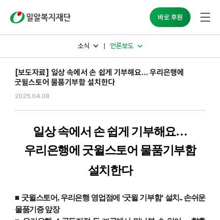
밀알복지재단
바로 후원
소식
언론보도
[보도자료] 일상 속에서 손 쉽게 기부해요… 우리은행에
굿윌스토어 물품기부함 설치한다
2025.04.08
일상 속에서 손 쉽게 기부해요
…
우리은행에 굿윌스토어 물품기부함
설치한다
■ 굿윌스토어
,
우리은행 영업점에
‘
굿윌 기부함
’
설치
..
손쉬운
물품기증 앞장