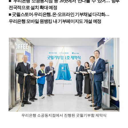
■ 우리은행 소공동지점 등
20
곳에서 만나볼 수 있어
…
향후
전국적으로 설치 확대 예정
■ 굿윌스토어
-
우리은행
,
온
·
오프라인 기부채널 다각화
…
우리은행 모바일 원뱅킹 내 기부페이지도 개설 예정
우리은행 소공동지점에서 진행된 굿윌기부함 제막식