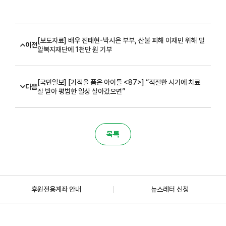
[보도자료] 배우 진태현-박시은 부부, 산불 피해 이재민 위해 밀
이전
알복지재단에 1천만 원 기부
[국민일보] [기적을 품은 아이들 <87>] “적절한 시기에 치료
다음
잘 받아 평범한 일상 살아갔으면”
목록
후원전용계좌 안내
뉴스레터 신청